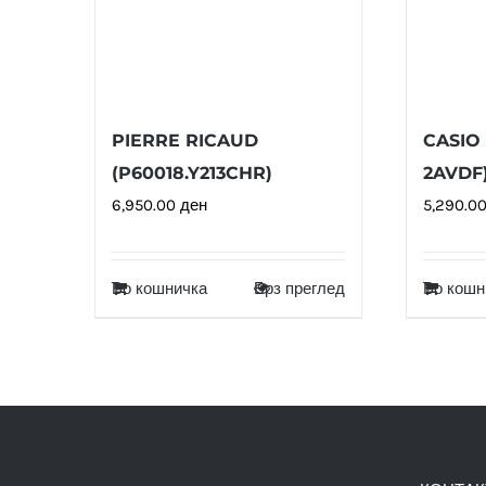
PIERRE RICAUD
CASIO 
(P60018.Y213CHR)
2AVDF
6,950.00
ден
5,290.0
Во кошничка
Брз преглед
Во кошн