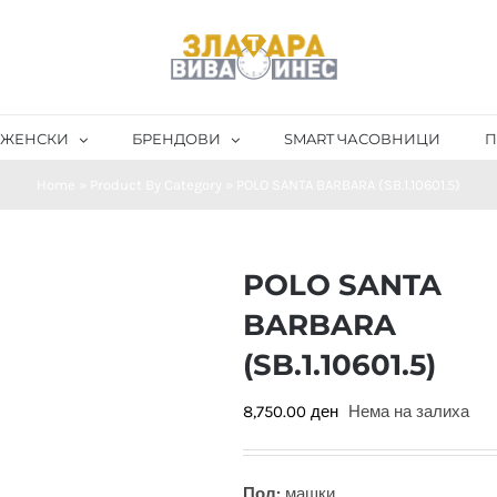
ЖЕНСКИ
БРЕНДОВИ
SMART ЧАСОВНИЦИ
П
Home
»
Product By Category
»
POLO SANTA BARBARA (SB.1.10601.5)
POLO SANTA
BARBARA
(SB.1.10601.5)
8,750.00
ден
Нема на залиха
Пол:
машки