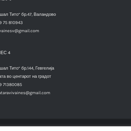
шал Тито“ бр.47, Валандово
9 75 810943
vainesv@gmail.com
ЕС 4
шал Тито“ бр.144, Гевгелија
та во центарот на градот
9 71380085
ataravivaines@gmail.com