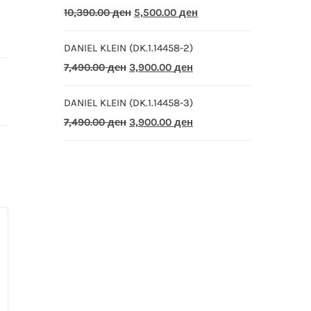
Original
Current
10,390.00
ден
5,500.00
ден
price
price
DANIEL KLEIN (DK.1.14458-2)
was:
is:
Original
Current
7,490.00
ден
3,900.00
ден
10,390.00 ден.
5,500.00 ден.
price
price
DANIEL KLEIN (DK.1.14458-3)
was:
is:
Original
Current
7,490.00
ден
3,900.00
ден
7,490.00 ден.
3,900.00 ден.
price
price
was:
is:
7,490.00 ден.
3,900.00 ден.