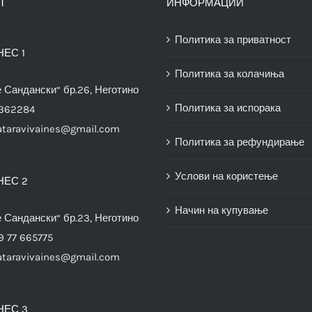
Т
ИНФОРМАЦИИ
Политика за приватност
НЕС 1
Политика за колачиња
е Сандански“ бр.26, Неготино
Политика за испорака
3362284
ataravivaines@gmail.com
Политика за рефундирање
Услови на користење
НЕС 2
Начин на купување
е Сандански“ бр.23, Неготино
9 77 665775
ataravivaines@gmail.com
НЕС 3