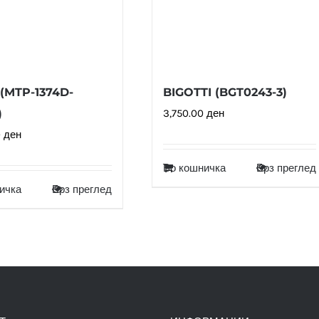
(MTP-1374D-
BIGOTTI (BGT0243-3)
)
3,750.00
ден
0
ден
Во кошничка
Брз преглед
ичка
Брз преглед