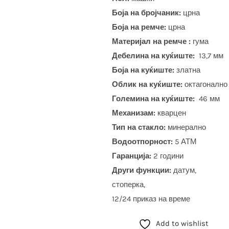
Боја на бројчаник:
црна
Боја на ремче:
црна
Материјал на ремче :
гума
Дебелина на куќиште:
13,7 мм
Боја на куќиште:
златна
Облик на куќиште:
октагонално
Големина на куќиште:
46 мм
Механизам:
кварцен
Тип на стакло:
минерално
Водоотпорност:
5 АТМ
Гаранција:
2 години
Други функции:
датум,
стоперка,
12/24 приказ на време
Add to wishlist