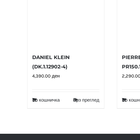
DANIEL KLEIN
PIERR
(DK.1.12902-4)
PR150.
4,390.00
ден
2,290.0
Во кошничка
Брз преглед
Во кошн