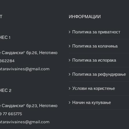
Т
ИНФОРМАЦИИ
Политика за приватност
НЕС 1
Политика за колачиња
е Сандански“ бр.26, Неготино
Политика за испорака
3362284
ataravivaines@gmail.com
Политика за рефундирање
Услови на користење
НЕС 2
Начин на купување
е Сандански“ бр.23, Неготино
9 77 665775
ataravivaines@gmail.com