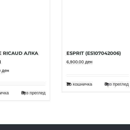
E RICAUD АЛКА
ESPRIT (ES107042006)
1
6,900.00
ден
0
ден
Во кошничка
Брз преглед
ичка
Брз преглед