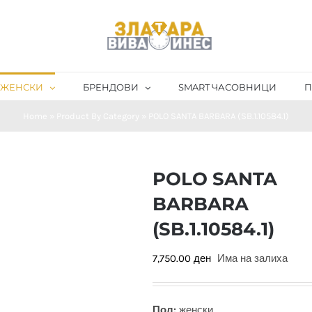
ЖЕНСКИ
БРЕНДОВИ
SMART ЧАСОВНИЦИ
П
Home
»
Product By Category
»
POLO SANTA BARBARA (SB.1.10584.1)
POLO SANTA
BARBARA
(SB.1.10584.1)
7,750.00
ден
Има на залиха
Пол:
женски