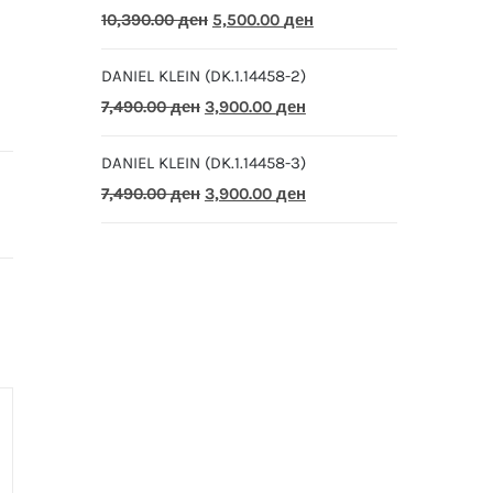
Original
Current
10,390.00
ден
5,500.00
ден
price
price
DANIEL KLEIN (DK.1.14458-2)
was:
is:
Original
Current
7,490.00
ден
3,900.00
ден
10,390.00 ден.
5,500.00 ден.
price
price
DANIEL KLEIN (DK.1.14458-3)
was:
is:
Original
Current
7,490.00
ден
3,900.00
ден
7,490.00 ден.
3,900.00 ден.
price
price
was:
is:
7,490.00 ден.
3,900.00 ден.