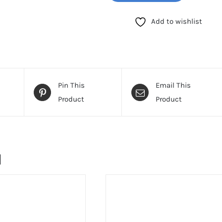
BARBARA
(SB.1.10584.1)
Add to wishlist
количина
Pin This
Email This
Product
Product
и