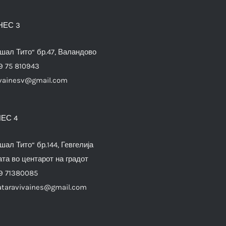
НЕС 3
шал Тито“ бр.47, Валандово
9 75 810943
vainesv@gmail.com
ЕС 4
шал Тито“ бр.144, Гевгелија
та во центарот на градот
9 71380085
ataravivaines@gmail.com