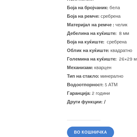
Боја на бројчаник:
бела
Боја на ремче:
сребрена
Материјал на ремче :
челик
Дебелина на куќиште:
8 мм
Боја на куќиште:
сребрена
Облик на куќиште:
квадратно
Големина на куќиште:
26×29 м
Механизам:
кварцен
Тип на стакло:
минерално
Водоотпорност:
5 АТМ
Гаранција:
2 години
Други функции: /
POLO
SANTA
ВО КОШНИЧКА