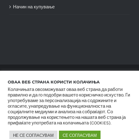
Начин на купување
© Copyright 2012 -
2026 |
SwiftAgency
| All Rights
ОВАА ВЕБ СТРАНА КОРИСТИ КОЛАЧИЊА
Reserved |
Колачињата овозможуваат оваа веб страна да работи
правилно и да го подобри вашето корисничко искуство. Ги
употребуваме за персонализација на содржините и
огласите, унапредување на функционалноста на
социјалните медиуми и анализа на собраќајот. Со
продолжување на користењето на нашата веб страна ја
прифаќате употребата на колачињата (COOKIES).
НЕ СЕ СОГЛАСУВАМ
СЕ СОГЛАСУВАМ