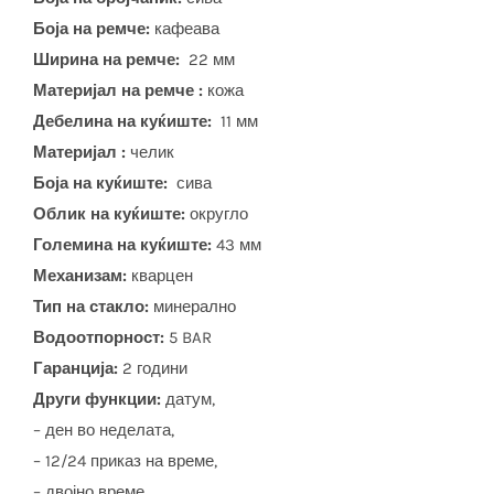
Боја на ремче:
кафеава
Ширина на ремче:
22 мм
Материјал на ремче :
кожа
Дебелина на куќиште:
11 мм
Материјал :
челик
Боја на куќиште:
сива
Облик на куќиште:
округло
Големина на куќиште:
43 мм
Механизам:
кварцен
Тип на стакло:
минерално
Водоотпорност:
5 BAR
Гаранција:
2 години
Други функции:
датум,
– ден во неделата,
– 12/24 приказ на време,
– двојно време