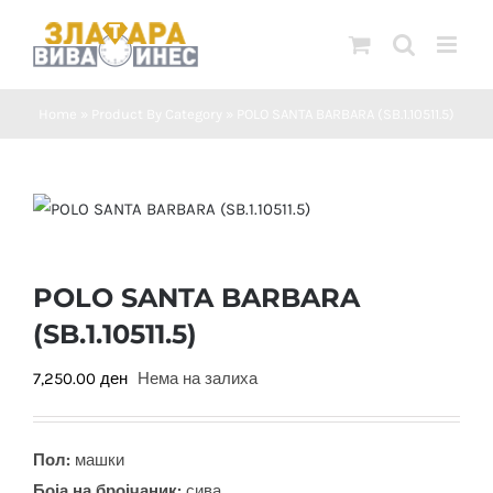
Skip
to
content
Home
»
Product By Category
»
POLO SANTA BARBARA (SB.1.10511.5)
POLO SANTA BARBARA
(SB.1.10511.5)
7,250.00
ден
Нема на залиха
Пол:
машки
Боја на бројчаник:
сива