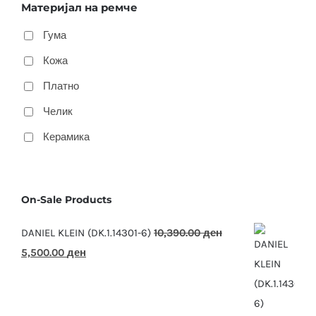
Материјал на ремче
Гума
Кожа
Платно
Челик
Керамика
On-Sale Products
DANIEL KLEIN (DK.1.14301-6)
10,390.00
ден
Original
Current
5,500.00
ден
price
price
was:
is:
10,390.00 ден.
5,500.00 ден.