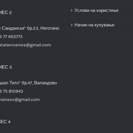
Услови на користење
НЕС 2
Начин на купување
е Сандански“ бр.23, Неготино
9 77 665775
ataravivaines@gmail.com
НЕС 3
шал Тито“ бр.47, Валандово
9 75 810943
vainesv@gmail.com
ЕС 4