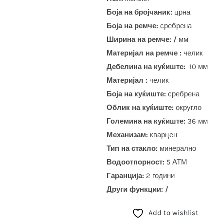
Боја на бројчаник:
црна
Боја на ремче:
сребрена
Ширина на ремче: /
мм
Материјал на ремче :
челик
Дебелина на куќиште:
10 мм
Материјал :
челик
Боја на куќиште:
сребрена
Облик на куќиште:
округло
Големина на куќиште:
36 мм
Механизам:
кварцен
Тип на стакло:
минерално
Водоотпорност:
5 АТМ
Гаранција:
2 години
Други функции: /
Add to wishlist