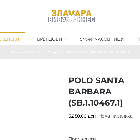
ЖЕНСКИ
БРЕНДОВИ
SMART ЧАСОВНИЦИ
П
Home
»
Product By Category
»
POLO SANTA BARBARA (SB.1.10467.1)
POLO SANTA
BARBARA
(SB.1.10467.1)
5,250.00
ден
Нема на залиха
Пол:
женски