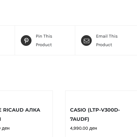
Pin This
Email This
Product
Product
E RICAUD АЛКА
CASIO (LTP-V300D-
1
7AUDF)
0
ден
4,990.00
ден