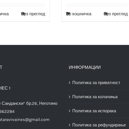
ичка
Брз преглед
Во кошничка
Брз преглед
Т
ИНФОРМАЦИИ
Политика за приватност
НЕС 1
Политика за колачиња
е Сандански“ бр.26, Неготино
Политика за испорака
3362284
ataravivaines@gmail.com
Политика за рефундирање