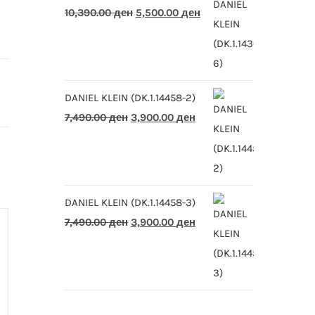
Original
Current
10,390.00
ден
5,500.00
ден
price
price
was:
is:
10,390.00 ден.
5,500.00 ден.
DANIEL KLEIN (DK.1.14458-2)
Original
Current
7,490.00
ден
3,900.00
ден
price
price
was:
is:
7,490.00 ден.
3,900.00 ден.
DANIEL KLEIN (DK.1.14458-3)
Original
Current
7,490.00
ден
3,900.00
ден
price
price
was:
is:
7,490.00 ден.
3,900.00 ден.