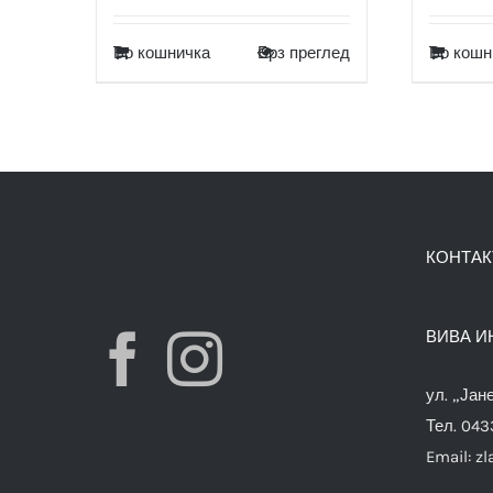
Во кошничка
Брз преглед
Во кошн
КОНТАК
ВИВА И
ул. „Јан
Тел. 04
Email:
zl