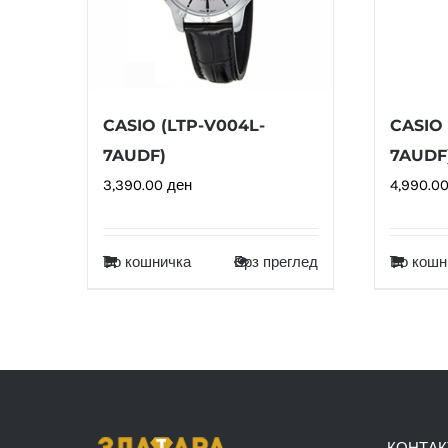
CASIO (LTP-V004L-
CASIO 
7AUDF)
7AUDF
3,390.00
ден
4,990.0
Во кошничка
Брз преглед
Во кошн
КОНТАК