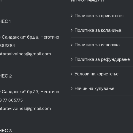
Политика за приватност
НЕС 1
Политика за колачиња
е Сандански“ бр.26, Неготино
Политика за испорака
3362284
ataravivaines@gmail.com
Политика за рефундирање
Услови на користење
НЕС 2
Начин на купување
е Сандански“ бр.23, Неготино
9 77 665775
ataravivaines@gmail.com
НЕС 3