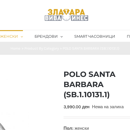
ЖЕНСКИ
БРЕНДОВИ
SMART ЧАСОВНИЦИ
П
Home
»
Product By Category
»
POLO SANTA BARBARA (SB.1.10131.1)
POLO SANTA
BARBARA
(SB.1.10131.1)
3,990.00
ден
Нема на залиха
Пол:
женски