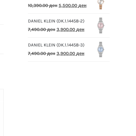
Original
Current
10,390.00
ден
5,500.00
ден
price
price
DANIEL KLEIN (DK.1.14458-2)
was:
is:
Original
Current
7,490.00
ден
3,900.00
ден
10,390.00 ден.
5,500.00 ден.
price
price
DANIEL KLEIN (DK.1.14458-3)
was:
is:
Original
Current
7,490.00
ден
3,900.00
ден
7,490.00 ден.
3,900.00 ден.
price
price
was:
is:
7,490.00 ден.
3,900.00 ден.