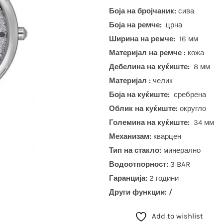
Боја на бројчаник:
сива
Боја на ремче:
црна
Ширина на ремче:
16 мм
Материјал на ремче :
кожа
Дебелина на куќиште:
8 мм
Материјал :
челик
Боја на куќиште:
сребрена
Облик на куќиште:
округло
Големина на куќиште:
34 мм
Механизам:
кварцен
Тип на стакло:
минерално
Водоотпорност:
3 BAR
Гаранција:
2 години
Други функции: /
Add to wishlist