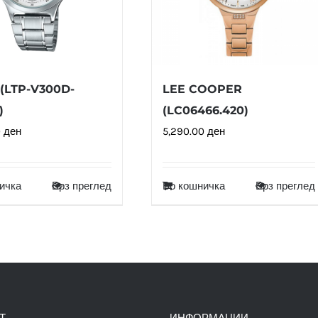
(LTP-V300D-
LEE COOPER
)
(LC06466.420)
0
ден
5,290.00
ден
ичка
Брз преглед
Во кошничка
Брз преглед
Т
ИНФОРМАЦИИ