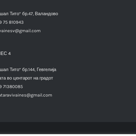
шал Тито“ бр.47, Валандово
9 75 810943
vainesv@gmail.com
ЕС 4
шал Тито“ бр.144, Гевгелија
та во центарот на градот
9 71380085
ataravivaines@gmail.com