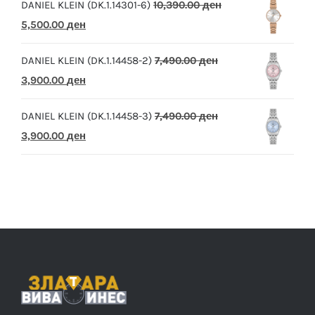
DANIEL KLEIN (DK.1.14301-6)
10,390.00
ден
Original
Current
5,500.00
ден
price
price
DANIEL KLEIN (DK.1.14458-2)
7,490.00
ден
was:
is:
Original
Current
3,900.00
ден
10,390.00 ден.
5,500.00 ден.
price
price
DANIEL KLEIN (DK.1.14458-3)
7,490.00
ден
was:
is:
Original
Current
3,900.00
ден
7,490.00 ден.
3,900.00 ден.
price
price
was:
is:
7,490.00 ден.
3,900.00 ден.