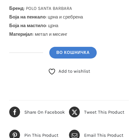
Бренд
: POLO SANTA BARBARA
Боја на пенкало
: црна и сребрена
Боја на мастило
: црна
Материјал
: метал и месинг
ВО КОШНИЧКА
POLO
SANTA
Add to wishlist
BARBARA
Пенкало
(SBP.1.1002.1)
количина
Share On Facebook
Tweet This Product
Pin This Product
Email This Product