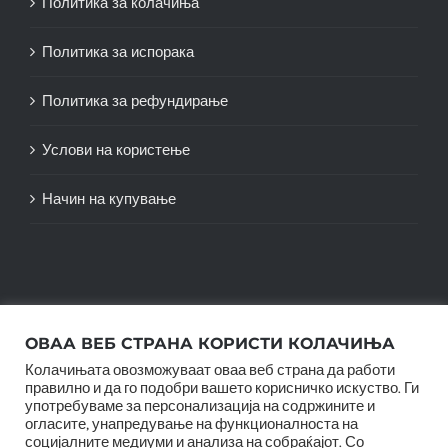
Политика за колачиња
Политика за испорака
Политика за рефундирање
Услови на користење
Начин на купување
ОВАА ВЕБ СТРАНА КОРИСТИ КОЛАЧИЊА
Колачињата овозможуваат оваа веб страна да работи
правилно и да го подобри вашето корисничко искуство. Ги
употребуваме за персонализација на содржините и
огласите, унапредување на функционалноста на
© Copyright 2012 -
2026 |
SwiftAgency
| All Rights
социјалните медиуми и анализа на собраќајот. Со