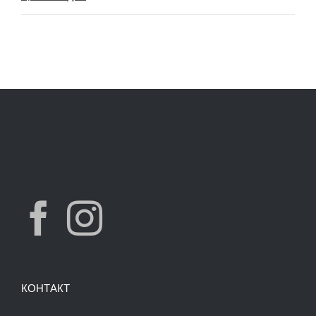
price
price
was:
is:
7,490.00 ден.
3,900.00 ден.
КОНТАКТ