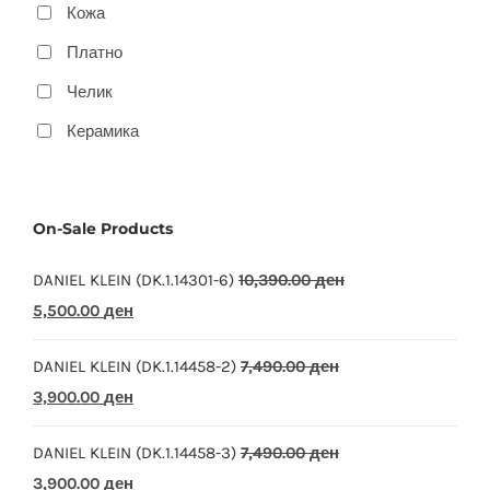
Кожа
Платно
Челик
Керамика
On-Sale Products
DANIEL KLEIN (DK.1.14301-6)
10,390.00
ден
Original
Current
5,500.00
ден
price
price
DANIEL KLEIN (DK.1.14458-2)
7,490.00
ден
was:
is:
Original
Current
3,900.00
ден
10,390.00 ден.
5,500.00 ден.
price
price
DANIEL KLEIN (DK.1.14458-3)
7,490.00
ден
was:
is:
Original
Current
3,900.00
ден
7,490.00 ден.
3,900.00 ден.