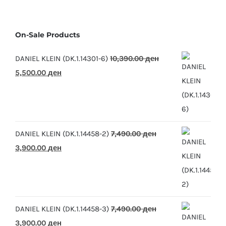
On-Sale Products
DANIEL KLEIN (DK.1.14301-6)
10,390.00
ден
Original
Current
5,500.00
ден
price
price
was:
is:
10,390.00 ден.
5,500.00 ден.
DANIEL KLEIN (DK.1.14458-2)
7,490.00
ден
Original
Current
3,900.00
ден
price
price
was:
is:
7,490.00 ден.
3,900.00 ден.
DANIEL KLEIN (DK.1.14458-3)
7,490.00
ден
Original
Current
3,900.00
ден