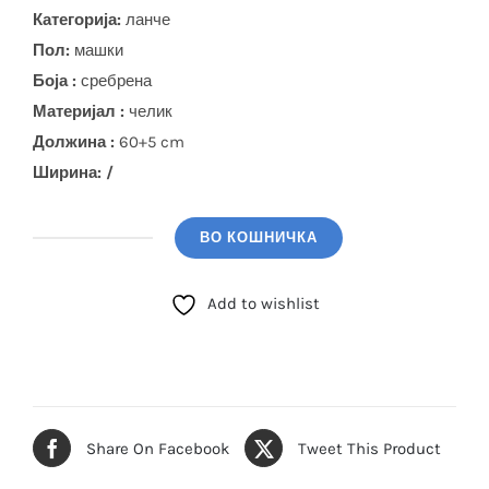
Категорија:
ланче
Пол:
машки
Боја :
сребрена
Материјал :
челик
Должина :
60+5 cm
Ширина: /
ВО КОШНИЧКА
POLO
SANTA
Add to wishlist
BARBARA
Ланче
(SBJ.6.5025.1)
количина
Share On Facebook
Tweet This Product