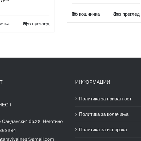
Во кошничка
Брз преглед
ичка
Брз преглед
Т
ИНФОРМАЦИИ
Политика за приватност
НЕС 1
Политика за колачиња
е Сандански“ бр.26, Неготино
Политика за испорака
3362284
ataravivaines@gmail.com