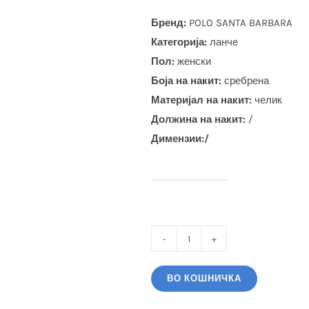
Бренд:
POLO SANTA BARBARA
Категорија:
ланче
Пол:
женски
Боја на накит:
сребрена
Материјал на накит:
челик
Должина на накит:
/
Димензии:/
POLO
SANTA
ВО КОШНИЧКА
BARBARA
ЛАНЧЕ