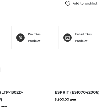
Add to wishlist
(SBJ.3.4011.1)
количина
Pin This
Email This
Product
Product
и
(LTP-1302D-
ESPRIT (ES107042006)
)
6,900.00
ден
0
ден