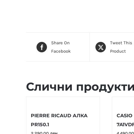
Share On
Tweet This
Facebook
Product
Слични продукт
PIERRE RICAUD АЛКА
CASIO 
PR150.1
7A1VDF
2,290.00
ден
4,490.0