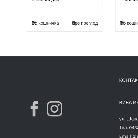
Во кошничка
Брз преглед
Во кошн
КОНТАК
ВИВА И
ул. „Јан
Тел. 04
Email:
zl