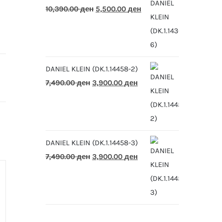
Original
Current
10,390.00
ден
5,500.00
ден
price
price
was:
is:
10,390.00 ден.
5,500.00 ден.
DANIEL KLEIN (DK.1.14458-2)
Original
Current
7,490.00
ден
3,900.00
ден
price
price
was:
is:
7,490.00 ден.
3,900.00 ден.
DANIEL KLEIN (DK.1.14458-3)
Original
Current
7,490.00
ден
3,900.00
ден
price
price
was:
is:
7,490.00 ден.
3,900.00 ден.