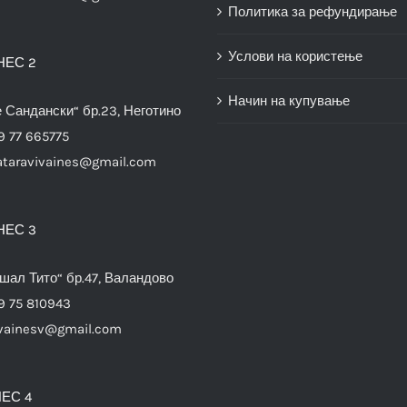
Политика за рефундирање
Услови на користење
НЕС 2
Начин на купување
е Сандански“ бр.23, Неготино
9 77 665775
ataravivaines@gmail.com
НЕС 3
шал Тито“ бр.47, Валандово
9 75 810943
vainesv@gmail.com
ЕС 4