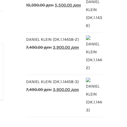
Original
Current
10,390.00
ден
5,500.00
ден
price
price
was:
is:
10,390.00 ден.
5,500.00 ден.
DANIEL KLEIN (DK.1.14458-2)
Original
Current
7,490.00
ден
3,900.00
ден
price
price
was:
is:
7,490.00 ден.
3,900.00 ден.
DANIEL KLEIN (DK.1.14458-3)
Original
Current
7,490.00
ден
3,900.00
ден
price
price
was:
is:
7,490.00 ден.
3,900.00 ден.