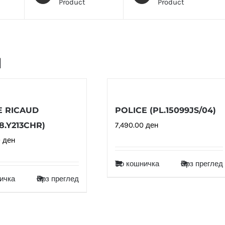
Product
Product
и
E RICAUD
POLICE (PL.15099JS/04)
8.Y213CHR)
7,490.00
ден
0
ден
Во кошничка
Брз преглед
ичка
Брз преглед