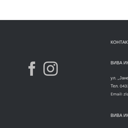
КОНТАК
ВИВА И
ул. „Јан
Тел. 04
Email:
zl
ВИВА И