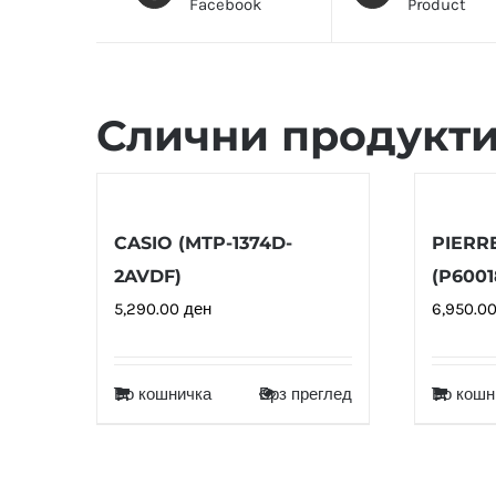
Facebook
Product
Слични продукт
CASIO (MTP-1374D-
PIERR
2AVDF)
(P6001
5,290.00
ден
6,950.0
Во кошничка
Брз преглед
Во кошн