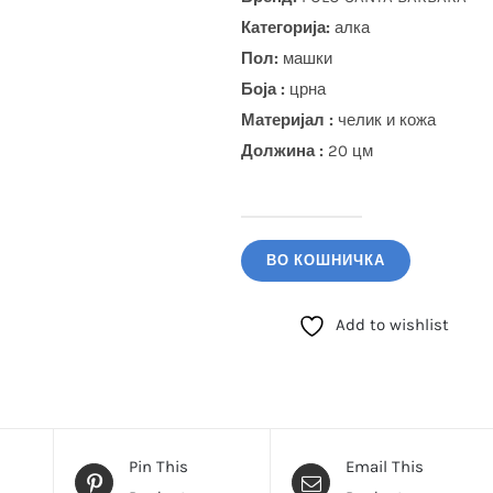
Категорија:
алка
Пол:
машки
Боја
:
црна
Материјал :
челик и кожа
Должина :
20 цм
POLO
SANTA
ВО КОШНИЧКА
BARBARA
Алка
Add to wishlist
(SBJ.6.10007.1)
количина
Pin This
Email This