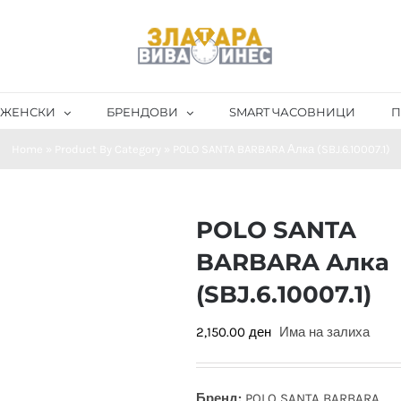
ЖЕНСКИ
БРЕНДОВИ
SMART ЧАСОВНИЦИ
П
Home
»
Product By Category
»
POLO SANTA BARBARA Алка (SBJ.6.10007.1)
POLO SANTA
BARBARA Алка
(SBJ.6.10007.1)
2,150.00
ден
Има на залиха
Бренд:
POLO SANTA BARBARA