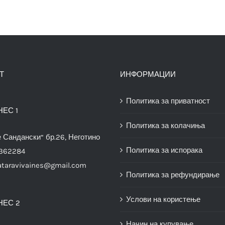
Т
ИНФОРМАЦИИ
Политика за приватност
НЕС 1
Политика за колачиња
е Сандански“ бр.26, Неготино
Политика за испорака
3362284
ataravivaines@gmail.com
Политика за рефундирање
Услови на користење
НЕС 2
Начин на купување