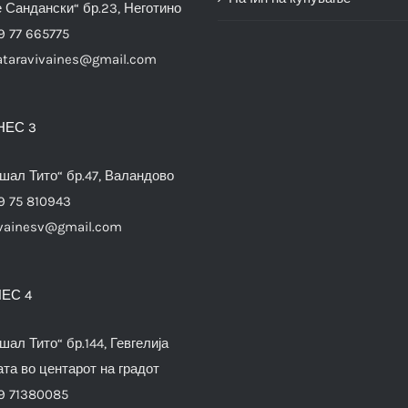
е Сандански“ бр.23, Неготино
9 77 665775
ataravivaines@gmail.com
НЕС 3
шал Тито“ бр.47, Валандово
9 75 810943
vainesv@gmail.com
ЕС 4
шал Тито“ бр.144, Гевгелија
та во центарот на градот
9 71380085