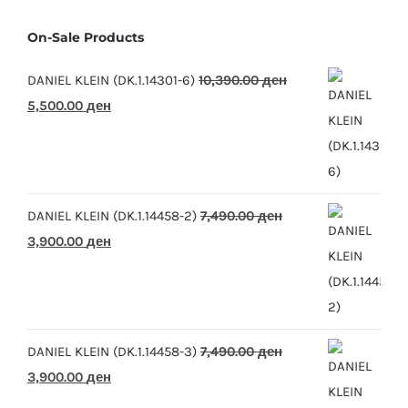
On-Sale Products
DANIEL KLEIN (DK.1.14301-6)
10,390.00
ден
Original
Current
5,500.00
ден
price
price
was:
is:
10,390.00 ден.
5,500.00 ден.
DANIEL KLEIN (DK.1.14458-2)
7,490.00
ден
Original
Current
3,900.00
ден
price
price
was:
is:
7,490.00 ден.
3,900.00 ден.
DANIEL KLEIN (DK.1.14458-3)
7,490.00
ден
Original
Current
3,900.00
ден
price
price