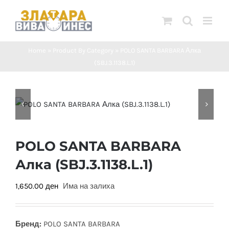
Skip
to
content
Home
»
Product By Category
»
POLO SANTA BARBARA Алка
(SBJ.3.1138.L.1)
POLO SANTA BARBARA
Алка (SBJ.3.1138.L.1)
1,650.00
ден
Има на залиха
Бренд:
POLO SANTA BARBARA