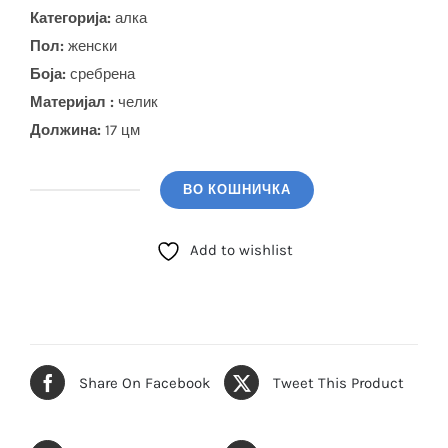
Категорија:
алка
Пол:
женски
Боја
:
сребрена
Материјал :
челик
Должина:
17 цм
ВО КОШНИЧКА
POLO
SANTA
Add to wishlist
BARBARA
Алка
(SBJ.3.1138.L.1)
количина
Share On Facebook
Tweet This Product