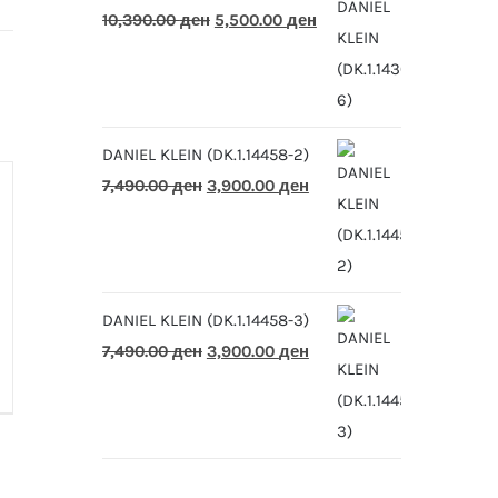
Original
Current
10,390.00
ден
5,500.00
ден
price
price
was:
is:
10,390.00 ден.
5,500.00 ден.
DANIEL KLEIN (DK.1.14458-2)
Original
Current
7,490.00
ден
3,900.00
ден
price
price
was:
is:
7,490.00 ден.
3,900.00 ден.
DANIEL KLEIN (DK.1.14458-3)
Original
Current
7,490.00
ден
3,900.00
ден
price
price
was:
is:
7,490.00 ден.
3,900.00 ден.