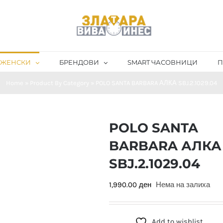
ЖЕНСКИ
БРЕНДОВИ
SMART ЧАСОВНИЦИ
П
Home
»
Product By Category
»
POLO SANTA BARBARA АЛКА SBJ.2.1029.04
POLO SANTA
BARBARA АЛКА
SBJ.2.1029.04
1,990.00
ден
Нема на залиха
Add to wishlist