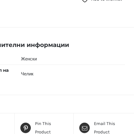
нителни информации
Женски
л на
Челик
Pin This
Email This
Product
Product