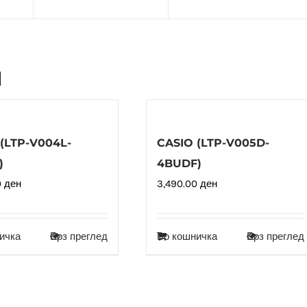
и
(LTP-V004L-
CASIO (LTP-V005D-
)
4BUDF)
0
ден
3,490.00
ден
ичка
Брз преглед
Во кошничка
Брз преглед