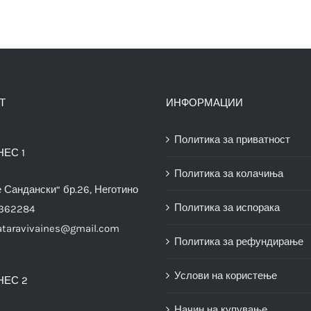
Т
ИНФОРМАЦИИ
Политика за приватност
НЕС 1
Политика за колачиња
е Сандански“ бр.26, Неготино
Политика за испорака
3362284
ataravivaines@gmail.com
Политика за рефундирање
Услови на користење
НЕС 2
Начин на купување