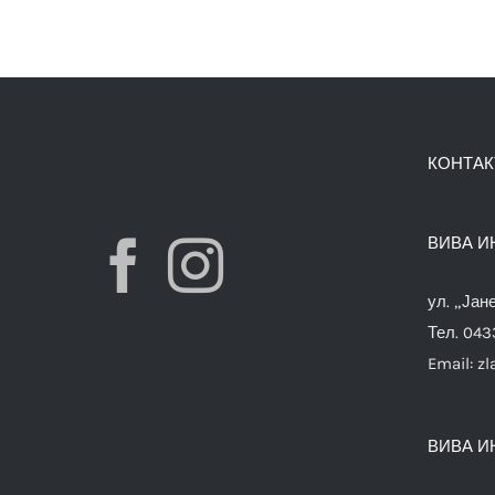
КОНТАК
ВИВА И
ул. „Јан
Тел. 04
Email:
zl
ВИВА И