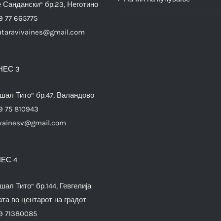
е Сандански“ бр.23, Неготино
9 77 665775
ataravivaines@gmail.com
НЕС 3
шал Тито“ бр.47, Валандово
9 75 810943
vainesv@gmail.com
ЕС 4
шал Тито“ бр.144, Гевгелија
та во центарот на градот
9 71380085