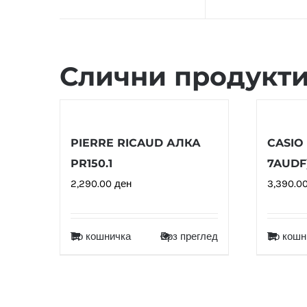
Слични продукт
PIERRE RICAUD АЛКА
CASIO 
PR150.1
7AUDF
2,290.00
ден
3,390.0
Во кошничка
Брз преглед
Во кошн