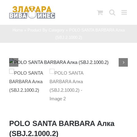
Skip
to
content
Home
»
Product By Category
»
POLO SANTA BARBARA Алка
(SBJ.2.1000.2)
POLO SANTA BARBARA Алка
(SBJ.2.1000.2)