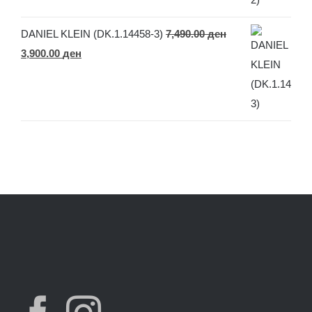
7,490.00 ден.
3,900.00 ден.
DANIEL KLEIN (DK.1.14458-3)
7,490.00
ден
Original
Current
3,900.00
ден
price
price
was:
is:
7,490.00 ден.
3,900.00 ден.