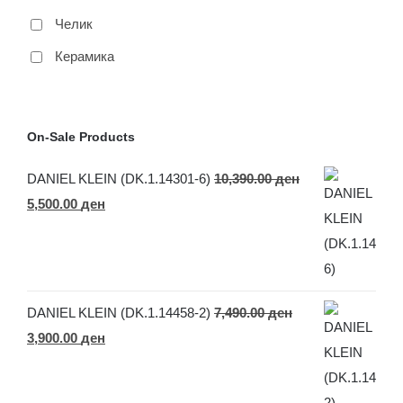
Челик
Керамика
On-Sale Products
DANIEL KLEIN (DK.1.14301-6)
10,390.00
ден
Original
Current
5,500.00
ден
price
price
was:
is:
10,390.00 ден.
5,500.00 ден.
DANIEL KLEIN (DK.1.14458-2)
7,490.00
ден
Original
Current
3,900.00
ден
price
price
was:
is: