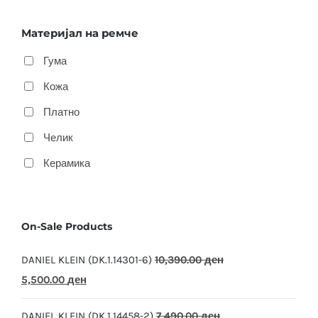
Материјал на ремче
Гума
Кожа
Платно
Челик
Керамика
On-Sale Products
DANIEL KLEIN (DK.1.14301-6)
10,390.00
ден
Original
Current
5,500.00
ден
price
price
DANIEL KLEIN (DK.1.14458-2)
7,490.00
ден