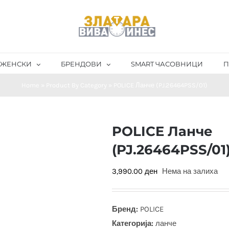
ЖЕНСКИ
БРЕНДОВИ
SMART ЧАСОВНИЦИ
П
Home
»
Product By Category
»
POLICE Ланче (PJ.26464PSS/01)
POLICE Ланче
(PJ.26464PSS/01
3,990.00
ден
Нема на залиха
Бренд:
POLICE
Категорија:
ланче