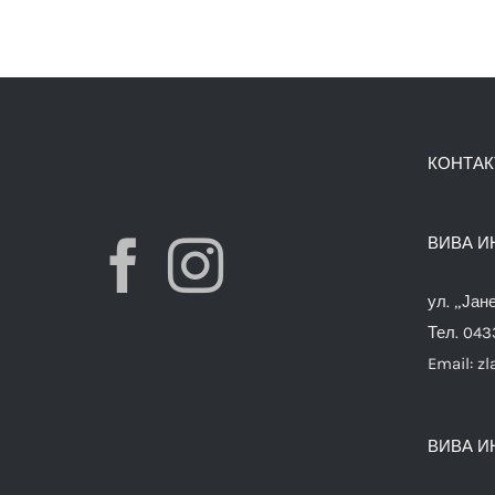
КОНТАК
ВИВА И
ул. „Јан
Тел. 04
Email:
zl
ВИВА И