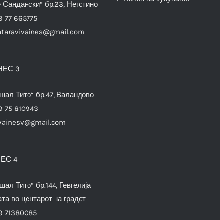
е Сандански“ бр.23, Неготино
9 77 665775
ataravivaines@gmail.com
НЕС 3
шал Тито“ бр.47, Валандово
9 75 810943
vainesv@gmail.com
ЕС 4
шал Тито“ бр.144, Гевгелија
та во центарот на градот
9 71380085