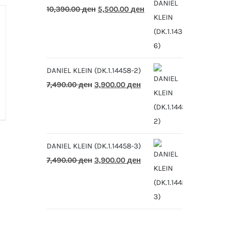
Original
Current
10,390.00
ден
5,500.00
ден
price
price
was:
is:
10,390.00 ден.
5,500.00 ден.
DANIEL KLEIN (DK.1.14458-2)
Original
Current
7,490.00
ден
3,900.00
ден
price
price
was:
is:
7,490.00 ден.
3,900.00 ден.
DANIEL KLEIN (DK.1.14458-3)
Original
Current
7,490.00
ден
3,900.00
ден
price
price
was:
is:
7,490.00 ден.
3,900.00 ден.