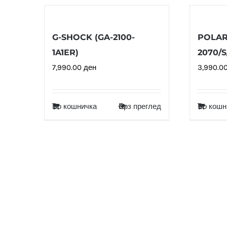
G-SHOCK (GA-2100-
POLAR
1A1ER)
2070/
7,990.00
ден
3,990.0
Во кошничка
Брз преглед
Во кошн