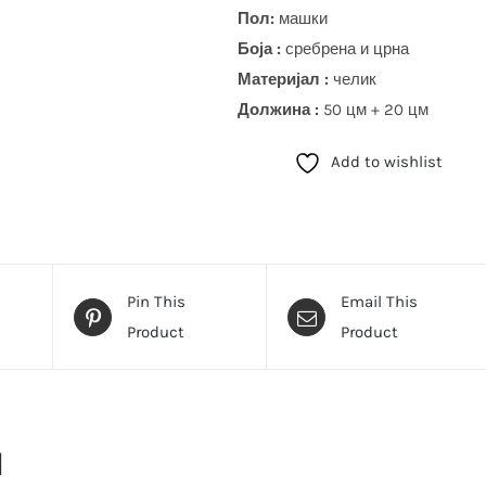
Пол:
машки
Боја
:
сребрена и црна
Материјал :
челик
Должина :
50 цм + 20 цм
Add to wishlist
Pin This
Email This
Product
Product
и