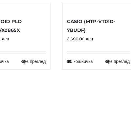
OID PLD
CASIO (MTP-VT01D-
S/X0865X
7BUDF)
0
ден
3,690.00
ден
ичка
Брз преглед
Во кошничка
Брз преглед