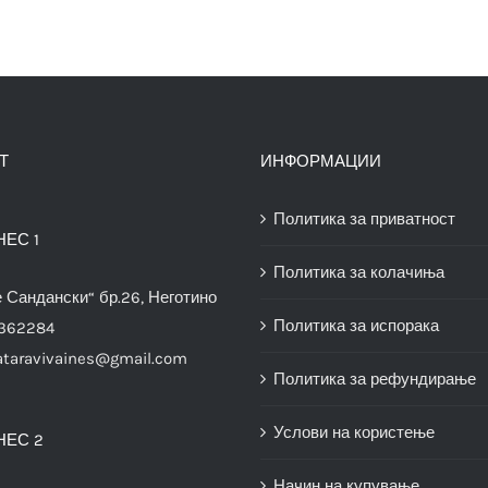
Т
ИНФОРМАЦИИ
Политика за приватност
НЕС 1
Политика за колачиња
е Сандански“ бр.26, Неготино
Политика за испорака
3362284
ataravivaines@gmail.com
Политика за рефундирање
Услови на користење
НЕС 2
Начин на купување