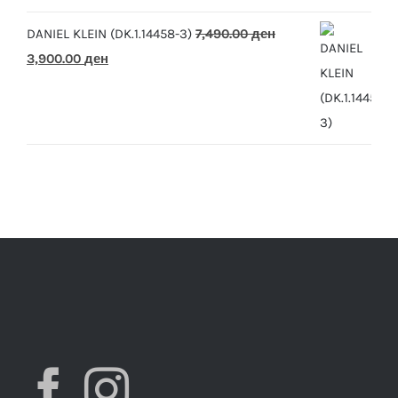
7,490.00 ден.
3,900.00 ден.
DANIEL KLEIN (DK.1.14458-3)
7,490.00
ден
Original
Current
3,900.00
ден
price
price
was:
is:
7,490.00 ден.
3,900.00 ден.