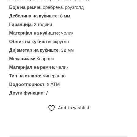
Боја на ремче:
сребрена, роузголд
Дебелина на куќиште:
8 мм
Гаранција:
2 години
Материјал на куќиште:
челик
Облик на куќиште:
округло
Дијаметар на куќиште:
32 мм
Механизам:
Кварцен
Материјал на ремче:
челик
Тип на стакло:
минерално
Водоотпорност:
5 АТМ
Други функции: /
Add to wishlist