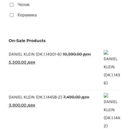
Челик
Керамика
On-Sale Products
DANIEL KLEIN (DK.1.14301-6)
10,390.00
ден
Original
Current
5,500.00
ден
price
price
was:
is:
10,390.00 ден.
5,500.00 ден.
DANIEL KLEIN (DK.1.14458-2)
7,490.00
ден
Original
Current
3,900.00
ден
price
price
was:
is: