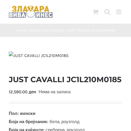
Skip
to
content
Home
»
Product By Category
»
JUST CAVALLI JC1L210M0185
JUST CAVALLI JC1L210M0185
12,590.00
ден
Нема на залиха
Пол: женски
Боја на бројчаник:
бела, роузголд
Боја на куќиште:
сребрена, роузголд