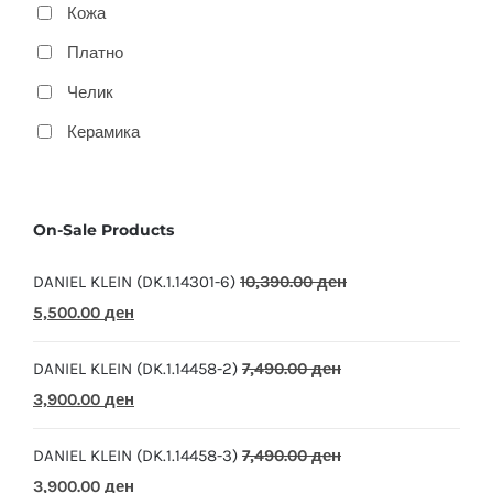
Кожа
Платно
Челик
Керамика
On-Sale Products
DANIEL KLEIN (DK.1.14301-6)
10,390.00
ден
Original
Current
5,500.00
ден
price
price
DANIEL KLEIN (DK.1.14458-2)
7,490.00
ден
was:
is:
Original
Current
3,900.00
ден
10,390.00 ден.
5,500.00 ден.
price
price
DANIEL KLEIN (DK.1.14458-3)
7,490.00
ден
was:
is:
Original
Current
3,900.00
ден
7,490.00 ден.
3,900.00 ден.