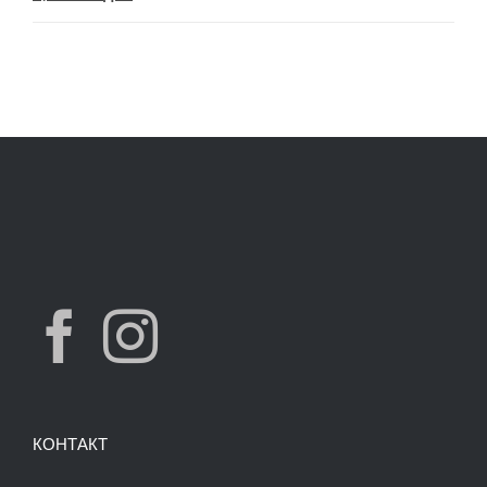
price
price
was:
is:
7,490.00 ден.
3,900.00 ден.
КОНТАКТ