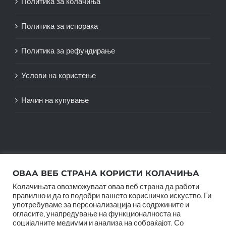
Политика за колачиња
Политика за испорака
Политика за рефундирање
Услови на користење
Начин на купување
ОВАА ВЕБ СТРАНА КОРИСТИ КОЛАЧИЊА
Колачињата овозможуваат оваа веб страна да работи
правилно и да го подобри вашето корисничко искуство. Ги
употребуваме за персонализација на содржините и
огласите, унапредување на функционалноста на
© Copyright 2012 -
2026 |
SwiftAgency
| All Rights
социјалните медиуми и анализа на собраќајот. Со