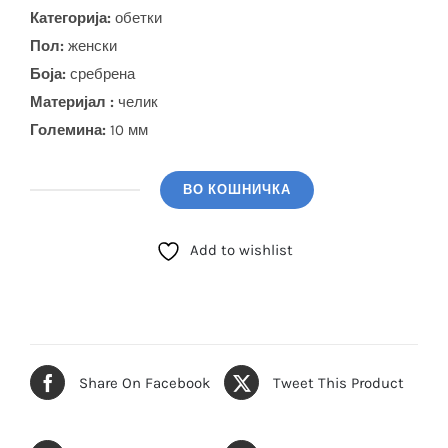
Категорија:
обетки
Пол:
женски
Боја
:
сребрена
Материјал :
челик
Големина:
10 мм
ВО КОШНИЧКА
GUESS
Обетки
Add to wishlist
(JUBЕ06092JWRHTU)
количина
Share On Facebook
Tweet This Product