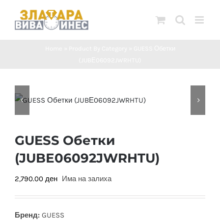
Skip
to
content
Home
»
Product By Category
»
GUESS Обетки
(JUBЕ06092JWRHTU)
GUESS Обетки
(JUBЕ06092JWRHTU)
2,790.00
ден
Има на залиха
Бренд:
GUESS