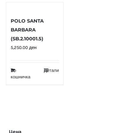
POLO SANTA
BARBARA
(SB.2.10001.5)
5,250.00
ден
Во
Детали
кошничка
Цена