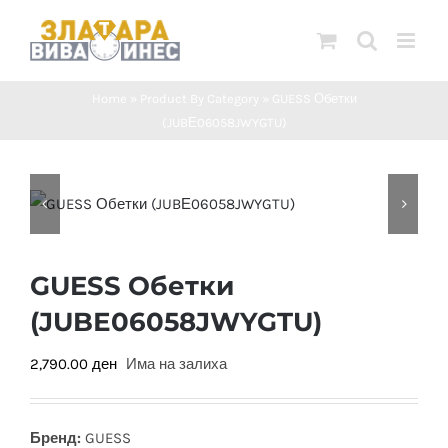
Skip
to
content
Home
»
Product By Category
»
GUESS Обетки
(JUBЕ06058JWYGTU)
GUESS Обетки
(JUBЕ06058JWYGTU)
2,790.00
ден
Има на залиха
Бренд:
GUESS