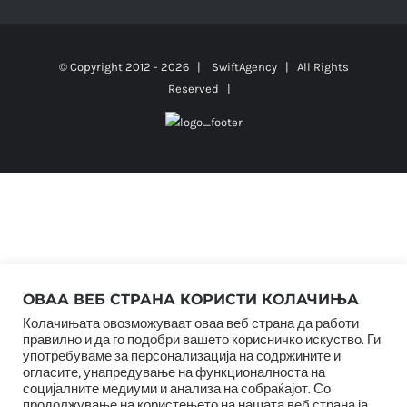
© Copyright 2012 -
2026 |
SwiftAgency
| All Rights
Reserved |
ОВАА ВЕБ СТРАНА КОРИСТИ КОЛАЧИЊА
Колачињата овозможуваат оваа веб страна да работи
правилно и да го подобри вашето корисничко искуство. Ги
употребуваме за персонализација на содржините и
огласите, унапредување на функционалноста на
социјалните медиуми и анализа на собраќајот. Со
продолжување на користењето на нашата веб страна ја