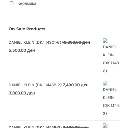
Керамика
On-Sale Products
DANIEL KLEIN (DK.1.14301-6)
10,390.00
ден
Original
Current
5,500.00
ден
price
price
was:
is:
10,390.00 ден.
5,500.00 ден.
DANIEL KLEIN (DK.1.14458-2)
7,490.00
ден
Original
Current
3,900.00
ден
price
price
was:
is:
7,490.00 ден.
3,900.00 ден.
DANIEL KLEIN (DK.1.14458-3)
7,490.00
ден