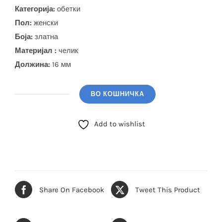
Категорија:
обетки
Пол:
женски
Боја
:
златна
Материјал :
челик
Должина:
16 мм
ВО КОШНИЧКА
GUESS
Обетки
Add to wishlist
(JUBЕ06058JWYGTU)
количина
Share On Facebook
Tweet This Product