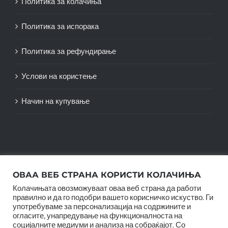
Политика за колачиња
Политика за испорака
Политика за рефундирање
Услови на користење
Начин на купување
ОВАА ВЕБ СТРАНА КОРИСТИ КОЛАЧИЊА
Колачињата овозможуваат оваа веб страна да работи
правилно и да го подобри вашето корисничко искуство. Ги
употребуваме за персонализација на содржините и
огласите, унапредување на функционалноста на
© Copyright 2012 -
2026 |
SwiftAgency
| All Rights
социјалните медиуми и анализа на собраќајот. Со