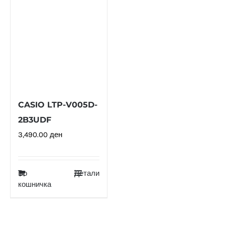
CASIO LTP-V005D-
2B3UDF
3,490.00
ден
Во
Детали
кошничка