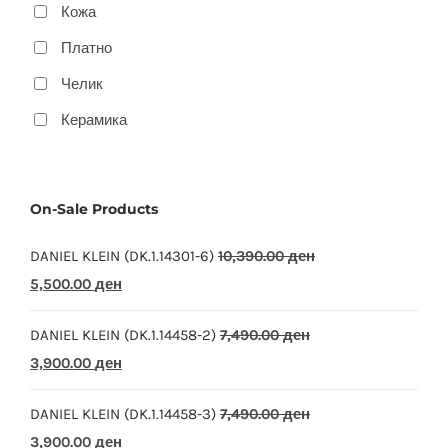
Кожа
Платно
Челик
Керамика
On-Sale Products
DANIEL KLEIN (DK.1.14301-6)
10,390.00
ден
Original
Current
5,500.00
ден
price
price
DANIEL KLEIN (DK.1.14458-2)
7,490.00
ден
was:
is:
Original
Current
3,900.00
ден
10,390.00 ден.
5,500.00 ден.
price
price
DANIEL KLEIN (DK.1.14458-3)
7,490.00
ден
was:
is:
Original
Current
3,900.00
ден
7,490.00 ден.
3,900.00 ден.