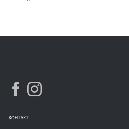
price
price
was:
is:
7,490.00 ден.
3,900.00 ден.
КОНТАКТ