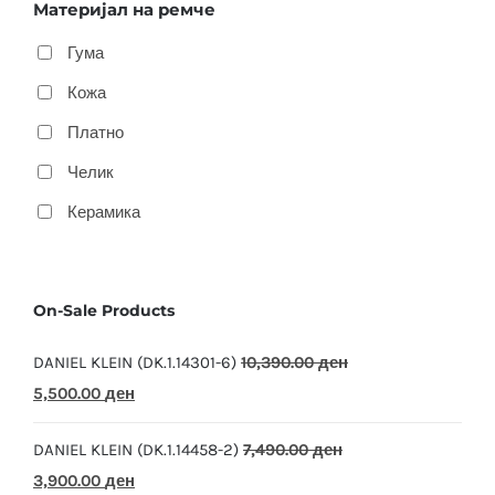
Материјал на ремче
Гума
Кожа
Платно
Челик
Керамика
On-Sale Products
DANIEL KLEIN (DK.1.14301-6)
10,390.00
ден
Original
Current
5,500.00
ден
price
price
DANIEL KLEIN (DK.1.14458-2)
7,490.00
ден
was:
is:
Original
Current
3,900.00
ден
10,390.00 ден.
5,500.00 ден.