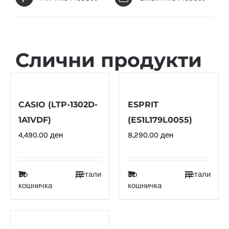
Слични продукти
CASIO (LTP-1302D-
ESPRIT
1A1VDF)
(ES1L179L0055)
4,490.00
ден
8,290.00
ден
Во
Детали
Во
Детали
кошничка
кошничка