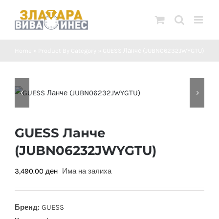
Skip
to
content
Home
»
Product By Category
»
GUESS Ланче (JUBN06232JWYGTU)
GUESS Ланче
(JUBN06232JWYGTU)
3,490.00
ден
Има на залиха
Бренд:
GUESS