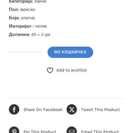
Категорија:
ланче
Пол:
женски
Боја
:
златна
Материјал :
челик
Должина:
40 + 5 цм
ВО КОШНИЧКА
GUESS
Ланче
Add to wishlist
(JUBN06232JWYGTU)
количина
Share On Facebook
Tweet This Product
Pin This Product
Email This Product