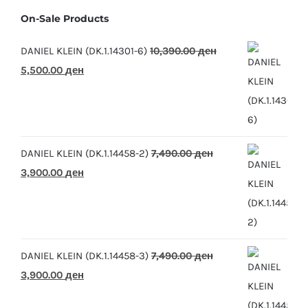
On-Sale Products
DANIEL KLEIN (DK.1.14301-6)
10,390.00
ден
Original
Current
5,500.00
ден
price
price
was:
is:
10,390.00 ден.
5,500.00 ден.
DANIEL KLEIN (DK.1.14458-2)
7,490.00
ден
Original
Current
3,900.00
ден
price
price
was:
is:
7,490.00 ден.
3,900.00 ден.
DANIEL KLEIN (DK.1.14458-3)
7,490.00
ден
Original
Current
3,900.00
ден
price
price