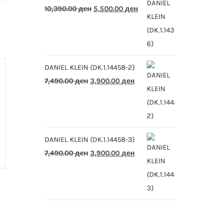
Original
Current
10,390.00
ден
5,500.00
ден
price
price
was:
is:
10,390.00 ден.
5,500.00 ден.
DANIEL KLEIN (DK.1.14458-2)
Original
Current
7,490.00
ден
3,900.00
ден
price
price
was:
is:
7,490.00 ден.
3,900.00 ден.
DANIEL KLEIN (DK.1.14458-3)
Original
Current
7,490.00
ден
3,900.00
ден
price
price
was:
is:
7,490.00 ден.
3,900.00 ден.