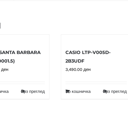
и
SANTA BARBARA
CASIO LTP-V005D-
0001.5)
2B3UDF
0
ден
3,490.00
ден
ичка
Брз преглед
Во кошничка
Брз преглед