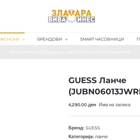
ЖЕНСКИ
БРЕНДОВИ
SMART ЧАСОВНИЦИ
П
Home
»
Product By Category
»
GUESS Ланче (JUBN06013JWRHTU)
GUESS Ланче
(JUBN06013JWR
4,290.00
ден
Има на залиха
Бренд:
GUESS
Категорија:
ланче