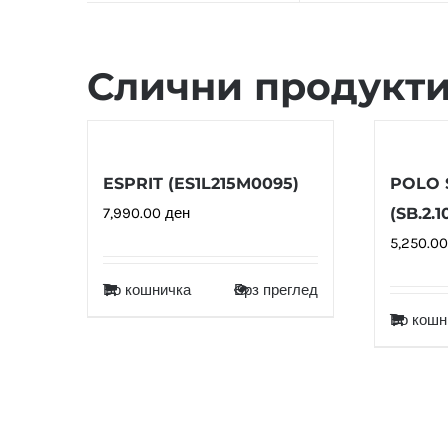
Слични продукт
ESPRIT (ES1L215M0095)
POLO 
7,990.00
ден
(SB.2.1
5,250.0
Во кошничка
Брз преглед
Во кошн