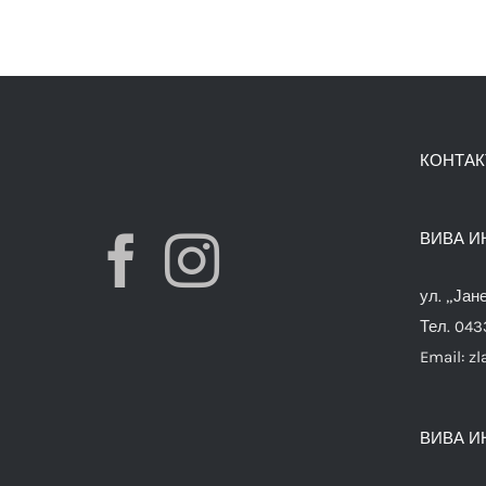
КОНТАК
ВИВА И
ул. „Јан
Тел. 04
Email:
zl
ВИВА И