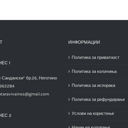
Т
ИНФОРМАЦИИ
Политика за приватност
НЕС 1
Политика за колачиња
е Сандански“ бр.26, Неготино
Политика за испорака
3362284
ataravivaines@gmail.com
Политика за рефундирање
Услови на користење
НЕС 2
Начин на купување