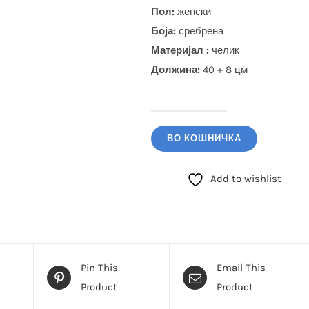
Пол:
женски
Боја
:
сребрена
Материјал :
челик
Должина:
40 + 8 цм
GUESS
Ланче
ВО КОШНИЧКА
(JUBN06013JWRHTU)
количина
Add to wishlist
Pin This
Email This
Product
Product