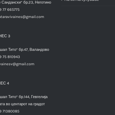
е Сандански“ бр.23, Неготино
9 77 665775
ataravivaines@gmail.com
НЕС 3
шал Тито“ бр.47, Валандово
9 75 810943
vainesv@gmail.com
ЕС 4
шал Тито“ бр.144, Гевгелија
та во центарот на градот
9 71380085