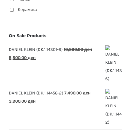
Керамика
On-Sale Products
DANIEL KLEIN (DK.1.14301-6)
10,390.00
ден
Original
Current
5,500.00
ден
price
price
was:
is:
10,390.00 ден.
5,500.00 ден.
DANIEL KLEIN (DK.1.14458-2)
7,490.00
ден
Original
Current
3,900.00
ден
price
price
was:
is:
7,490.00 ден.
3,900.00 ден.