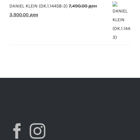
DANIEL KLEIN (DK.1.14458-3)
7,490.00
ден
Original
Current
3,900.00
ден
price
price
was:
is:
7,490.00 ден.
3,900.00 ден.