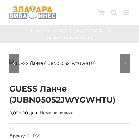
Skip
to
content
Home
»
Product By Category
»
GUESS Ланче
(JUBN05052JWYGWHTU)
GUESS Ланче
(JUBN05052JWYGWHTU)
3,890.00
ден
Нема на залиха
Бренд:
GUESS