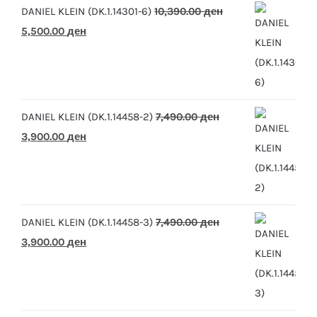
DANIEL KLEIN (DK.1.14301-6)
10,390.00
ден
Original
Current
5,500.00
ден
price
price
was:
is:
10,390.00 ден.
5,500.00 ден.
DANIEL KLEIN (DK.1.14458-2)
7,490.00
ден
Original
Current
3,900.00
ден
price
price
was:
is:
7,490.00 ден.
3,900.00 ден.
DANIEL KLEIN (DK.1.14458-3)
7,490.00
ден
Original
Current
3,900.00
ден
price
price
was:
is:
7,490.00 ден.
3,900.00 ден.