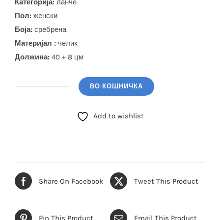
Категорија:
ланче
Пол:
женски
Боја
:
сребрена
Материјал :
челик
Должина:
40 + 8 цм
ВО КОШНИЧКА
GUESS
Ланче
Add to wishlist
(JUBN04665JWRHTU)
количина
Share On Facebook
Tweet This Product
Pin This Product
Email This Product