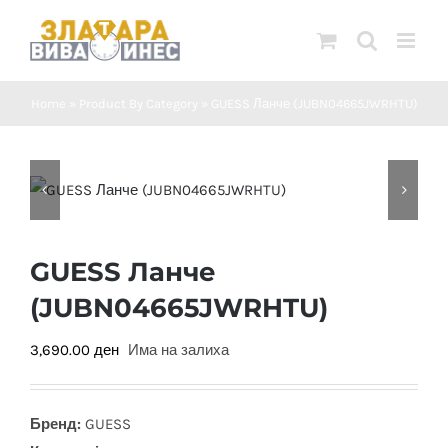
Skip
to
content
Home
»
Product By Category
»
GUESS Ланче (JUBN04665JWRHTU)
GUESS Ланче
(JUBN04665JWRHTU)
3,690.00
ден
Има на залиха
Бренд:
GUESS