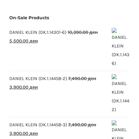
On-Sale Products
DANIEL KLEIN (DK.1.14301-6)
10,390.00
ден
Original
Current
5,500.00
ден
price
price
was:
is:
10,390.00 ден.
5,500.00 ден.
DANIEL KLEIN (DK.1.14458-2)
7,490.00
ден
Original
Current
3,900.00
ден
price
price
was:
is:
7,490.00 ден.
3,900.00 ден.
DANIEL KLEIN (DK.1.14458-3)
7,490.00
ден
Original
Current
3,900.00
ден