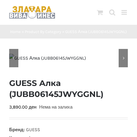
Skip
to
content
Home
»
Product By Category
»
GUESS Алка (JUBB06145JWYGGNL)
GUESS Алка
(JUBB06145JWYGGNL)
3,890.00
ден
Нема на залиха
Бренд:
GUESS