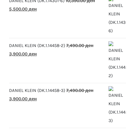
DANIEL KLEIN (DK.1.14301-6)
10,390.00
ден
Original
Current
5,500.00
ден
price
price
was:
is:
10,390.00 ден.
5,500.00 ден.
DANIEL KLEIN (DK.1.14458-2)
7,490.00
ден
Original
Current
3,900.00
ден
price
price
was:
is:
7,490.00 ден.
3,900.00 ден.
DANIEL KLEIN (DK.1.14458-3)
7,490.00
ден
Original
Current
3,900.00
ден
price
price
was:
is:
7,490.00 ден.
3,900.00 ден.