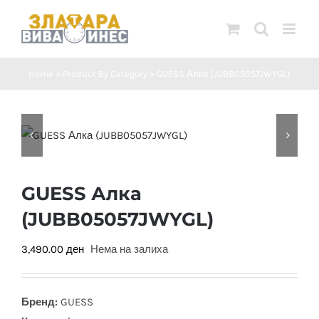
Skip
to
content
Home
»
Product By Category
»
GUESS Алка (JUBB05057JWYGL)
GUESS Алка
(JUBB05057JWYGL)
3,490.00
ден
Нема на залиха
Бренд:
GUESS