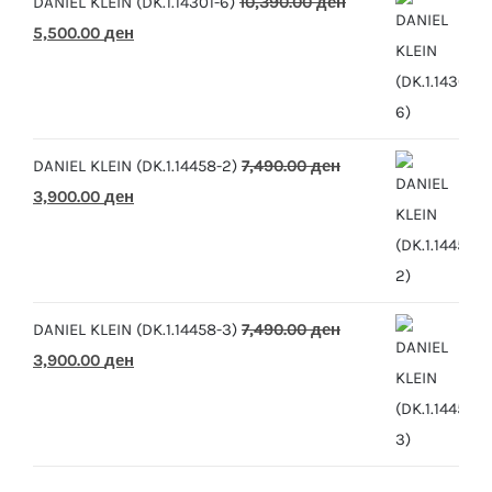
DANIEL KLEIN (DK.1.14301-6)
10,390.00
ден
Original
Current
5,500.00
ден
price
price
was:
is:
10,390.00 ден.
5,500.00 ден.
DANIEL KLEIN (DK.1.14458-2)
7,490.00
ден
Original
Current
3,900.00
ден
price
price
was:
is:
7,490.00 ден.
3,900.00 ден.
DANIEL KLEIN (DK.1.14458-3)
7,490.00
ден
Original
Current
3,900.00
ден
price
price
was:
is:
7,490.00 ден.
3,900.00 ден.