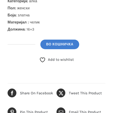
Категорија:
алка
Пол:
женски
Боја
:
златна
Материјал :
челик
Должина:
16+3
ВО КОШНИЧКА
GUESS
Алка
Add to wishlist
(JUBB05050JWYGS)
количина
Share On Facebook
Tweet This Product
Pin This Product
Email This Product