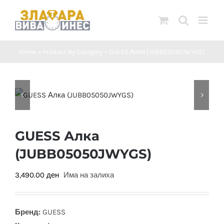
Skip
to
content
Home
»
Product By Category
»
GUESS Алка (JUBB05050JWYGS)
GUESS Алка
(JUBB05050JWYGS)
3,490.00
ден
Има на залиха
Бренд:
GUESS