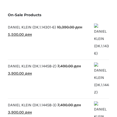
On-Sale Products
DANIEL KLEIN (DK.1.14301-6)
10,390.00
ден
Original
Current
5,500.00
ден
price
price
was:
is:
10,390.00 ден.
5,500.00 ден.
DANIEL KLEIN (DK.1.14458-2)
7,490.00
ден
Original
Current
3,900.00
ден
price
price
was:
is:
7,490.00 ден.
3,900.00 ден.
DANIEL KLEIN (DK.1.14458-3)
7,490.00
ден
Original
Current
3,900.00
ден