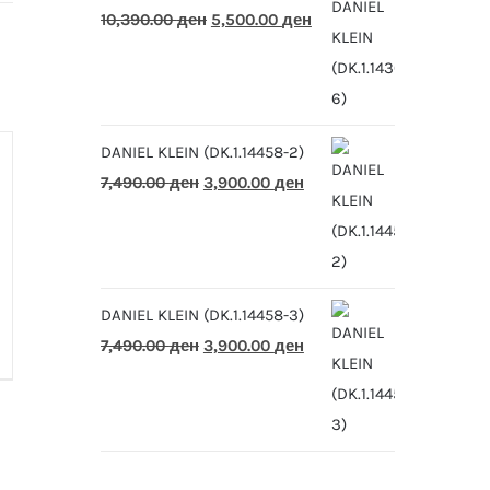
Original
Current
10,390.00
ден
5,500.00
ден
price
price
was:
is:
10,390.00 ден.
5,500.00 ден.
DANIEL KLEIN (DK.1.14458-2)
Original
Current
7,490.00
ден
3,900.00
ден
price
price
was:
is:
7,490.00 ден.
3,900.00 ден.
DANIEL KLEIN (DK.1.14458-3)
Original
Current
7,490.00
ден
3,900.00
ден
price
price
was:
is:
7,490.00 ден.
3,900.00 ден.