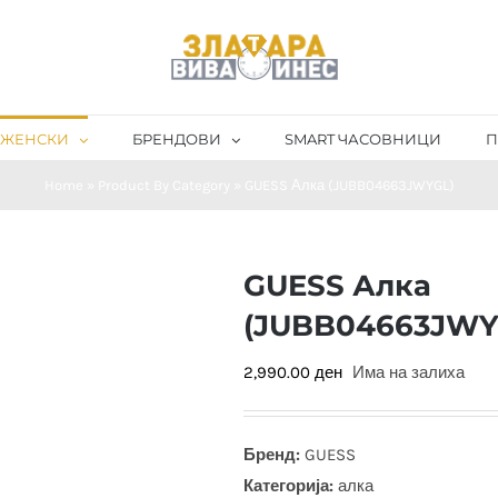
ЖЕНСКИ
БРЕНДОВИ
SMART ЧАСОВНИЦИ
П
Home
»
Product By Category
»
GUESS Алка (JUBB04663JWYGL)
GUESS Алка
(JUBB04663JWY
2,990.00
ден
Има на залиха
Бренд:
GUESS
Категорија:
алка