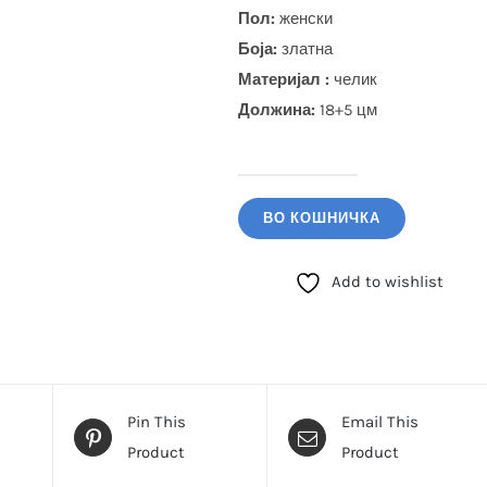
Пол:
женски
Боја
:
златна
Материјал :
челик
Должина:
18+5 цм
GUESS
Алка
ВО КОШНИЧКА
(JUBB04663JWYGL)
количина
Add to wishlist
Pin This
Email This
Product
Product