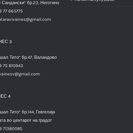
е Сандански“ бр.23, Неготино
9 77 665775
ataravivaines@gmail.com
НЕС 3
шал Тито“ бр.47, Валандово
9 75 810943
vainesv@gmail.com
ЕС 4
шал Тито“ бр.144, Гевгелија
та во центарот на градот
9 71380085