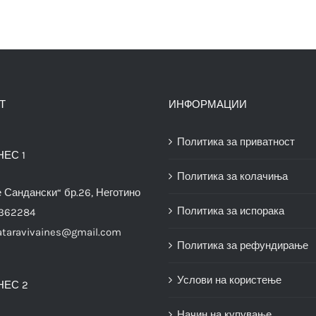
Т
ИНФОРМАЦИИ
Политика за приватност
НЕС 1
Политика за колачиња
е Сандански“ бр.26, Неготино
Политика за испорака
3362284
ataravivaines@gmail.com
Политика за рефундирање
Услови на користење
НЕС 2
Начин на купување