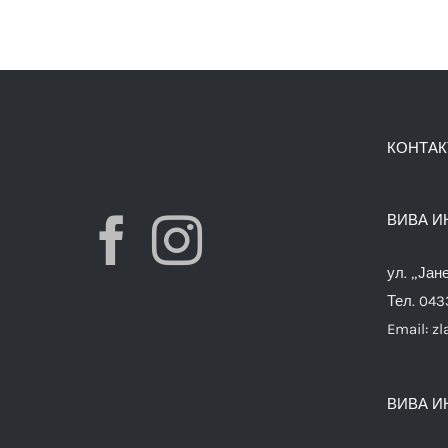
КОНТАК
ВИВА И
ул. „Јан
Тел. 04
Email:
zl
ВИВА И