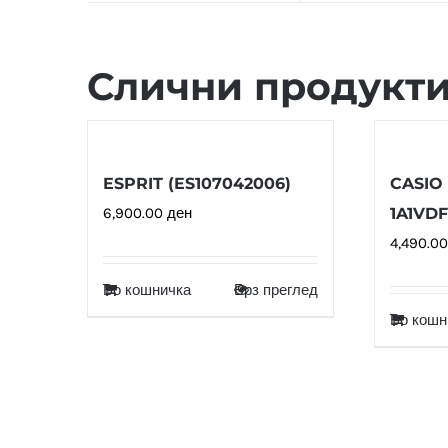
Слични продукт
ESPRIT (ES107042006)
CASIO 
6,900.00
ден
1A1VDF
4,490.0
Во кошничка
Брз преглед
Во кошн