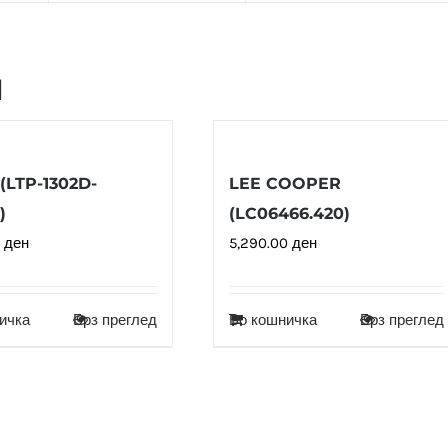
и
(LTP-1302D-
LEE COOPER
)
(LC06466.420)
0
ден
5,290.00
ден
ичка
Брз преглед
Во кошничка
Брз преглед