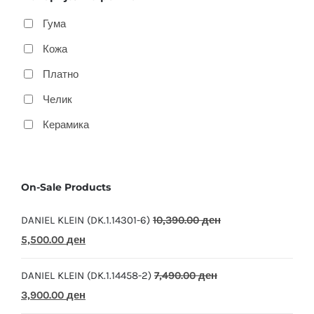
Гума
Кожа
Платно
Челик
Керамика
On-Sale Products
DANIEL KLEIN (DK.1.14301-6)
10,390.00
ден
Original
Current
5,500.00
ден
price
price
DANIEL KLEIN (DK.1.14458-2)
7,490.00
ден
was:
is:
Original
Current
3,900.00
ден
10,390.00 ден.
5,500.00 ден.
price
price