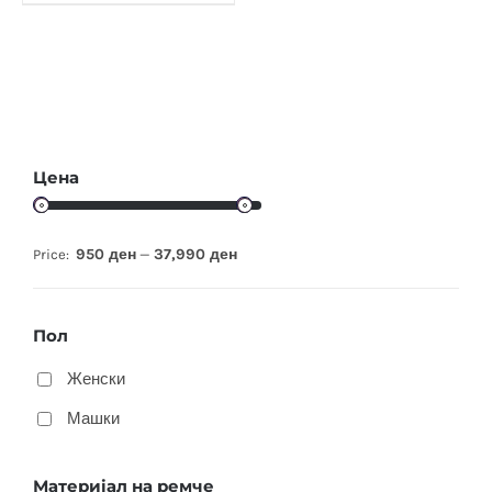
Цена
950 ден
37,990 ден
Price:
—
Пол
Женски
Машки
Материјал на ремче