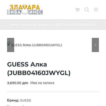
Skip
to
content
Home
»
Product By Category
»
GUESS Алка (JUBB04160JWYGL)
GUESS Алка
(JUBB04160JWYGL)
3,690.00
ден
Има на залиха
Бренд:
GUESS