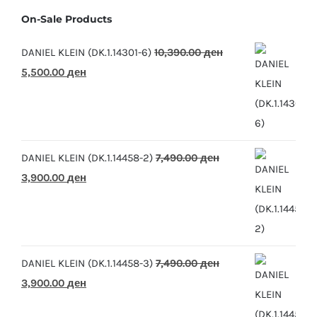
On-Sale Products
DANIEL KLEIN (DK.1.14301-6)
10,390.00
ден
Original
Current
5,500.00
ден
price
price
was:
is:
10,390.00 ден.
5,500.00 ден.
DANIEL KLEIN (DK.1.14458-2)
7,490.00
ден
Original
Current
3,900.00
ден
price
price
was:
is:
7,490.00 ден.
3,900.00 ден.
DANIEL KLEIN (DK.1.14458-3)
7,490.00
ден
Original
Current
3,900.00
ден
price
price