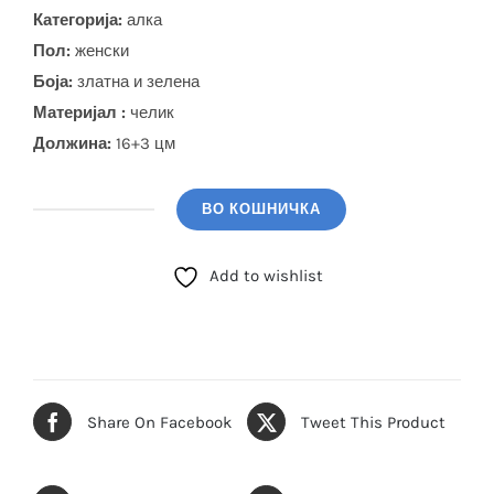
Категорија:
алка
Пол:
женски
Боја
:
златна и зелена
Материјал :
челик
Должина:
16+3 цм
ВО КОШНИЧКА
GUESS
Алка
Add to wishlist
(JUBB03392JWYGEMS)
количина
Share On Facebook
Tweet This Product