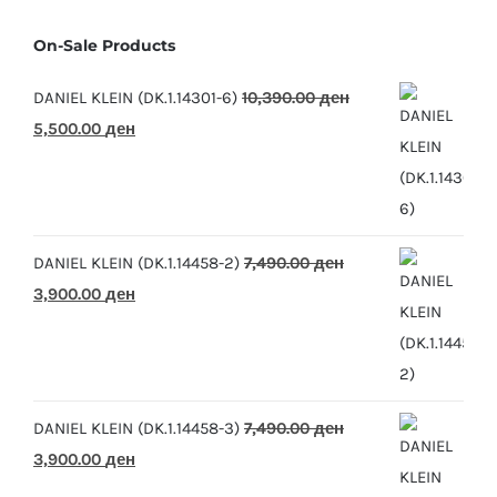
On-Sale Products
DANIEL KLEIN (DK.1.14301-6)
10,390.00
ден
Original
Current
5,500.00
ден
price
price
was:
is:
10,390.00 ден.
5,500.00 ден.
DANIEL KLEIN (DK.1.14458-2)
7,490.00
ден
Original
Current
3,900.00
ден
price
price
was:
is:
7,490.00 ден.
3,900.00 ден.
DANIEL KLEIN (DK.1.14458-3)
7,490.00
ден
Original
Current
3,900.00
ден
price
price