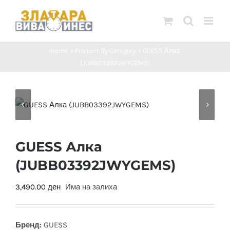
Skip
to
content
Home
»
Product By Category
»
GUESS Алка
(JUBB03392JWYGEMS)
GUESS Алка
(JUBB03392JWYGEMS)
3,490.00
ден
Има на залиха
Бренд:
GUESS