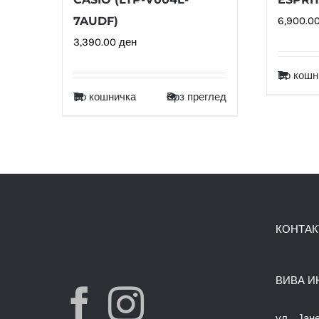
7AUDF)
6,900.0
3,390.00
ден
Во кошн
Во кошничка
Брз преглед
КОНТАК
ВИВА И
ул. „Јан