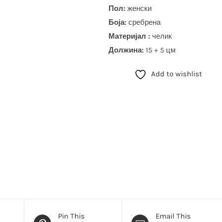
Пол:
женски
Боја
:
сребрена
Материјал :
челик
Должина:
15 + 5 цм
Add to wishlist
Pin This
Email This