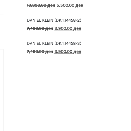
Original
Current
10,390.00
ден
5,500.00
ден
price
price
DANIEL KLEIN (DK.1.14458-2)
was:
is:
Original
Current
7,490.00
ден
3,900.00
ден
10,390.00 ден.
5,500.00 ден.
price
price
DANIEL KLEIN (DK.1.14458-3)
was:
is:
Original
Current
7,490.00
ден
3,900.00
ден
7,490.00 ден.
3,900.00 ден.
price
price
was:
is:
7,490.00 ден.
3,900.00 ден.