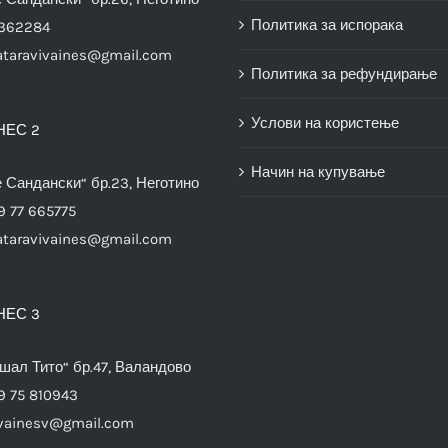
Политика за испорака
3362284
ataravivaines@gmail.com
Политика за рефундирање
Услови на користење
НЕС 2
Начин на купување
е Сандански“ бр.23, Неготино
9 77 665775
ataravivaines@gmail.com
НЕС 3
шал Тито“ бр.47, Валандово
9 75 810943
vainesv@gmail.com