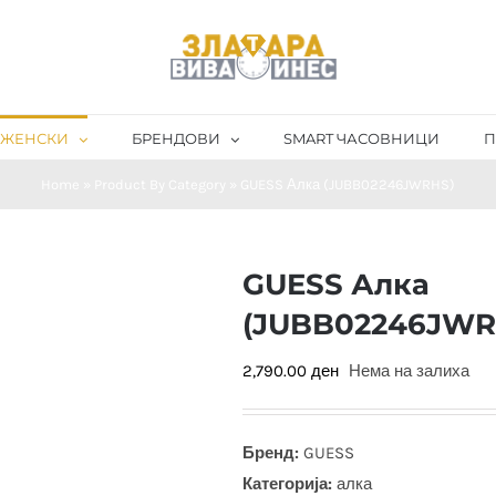
ЖЕНСКИ
БРЕНДОВИ
SMART ЧАСОВНИЦИ
П
Home
»
Product By Category
»
GUESS Алка (JUBB02246JWRHS)
GUESS Алка
(JUBB02246JWR
2,790.00
ден
Нема на залиха
Бренд:
GUESS
Категорија:
алка