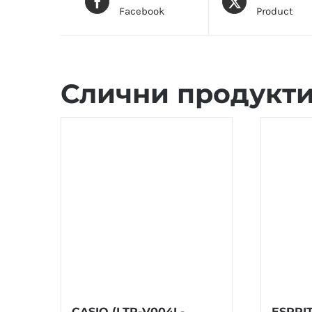
Facebook
Product
Слични продукт
CASIO (LTP-V004L-
ESPRIT