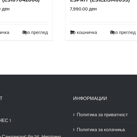
0
ден
7,990.00
ден
ичка
Брз преглед
Во кошничка
Брз преглед
Т
ИНФОРМАЦИИ
Политика за приватност
НЕС 1
Политика за колачиња
е Сандански“ бр.26, Неготино