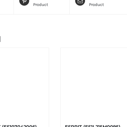
Product
Product
и
 (ES107042006)
ESPRIT (ES1L215M0095)