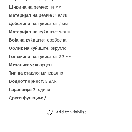
Ширина на ремче:
14 мм
Материјал на ремче :
челик
Дебелина на куќиште:
/ мм
Материјал на куќиште:
челик
Боја на куќиште:
сребрена
Облик на куќиште:
округло
Големина на куќиште:
32 мм
Механизам:
кварцен
Тип на стакло:
минерално
Водоотпорност:
5 BAR
Гаранција:
2 години
Други функции: /
Add to wishlist