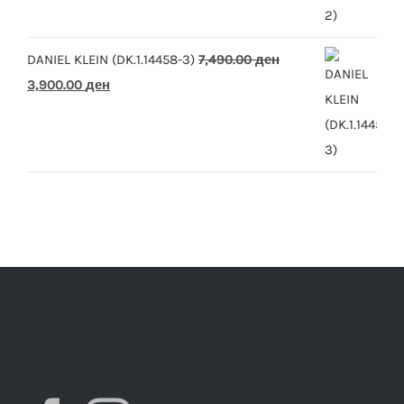
was:
is:
7,490.00 ден.
3,900.00 ден.
DANIEL KLEIN (DK.1.14458-3)
7,490.00
ден
Original
Current
3,900.00
ден
price
price
was:
is:
7,490.00 ден.
3,900.00 ден.