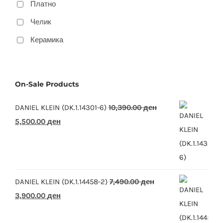
Платно
Челик
Керамика
On-Sale Products
DANIEL KLEIN (DK.1.14301-6)
10,390.00
ден
Original
Current
5,500.00
ден
price
price
was:
is:
10,390.00 ден.
5,500.00 ден.
DANIEL KLEIN (DK.1.14458-2)
7,490.00
ден
Original
Current
3,900.00
ден
price
price