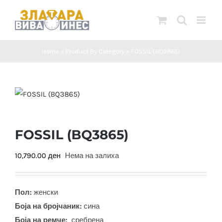
Skip
to
content
Home
»
Product By Category
»
FOSSIL (BQ3865)
FOSSIL (BQ3865)
10,790.00
ден
Нема на залиха
Пол:
женски
Боја на бројчаник:
сина
Боја на ремче:
сребрена