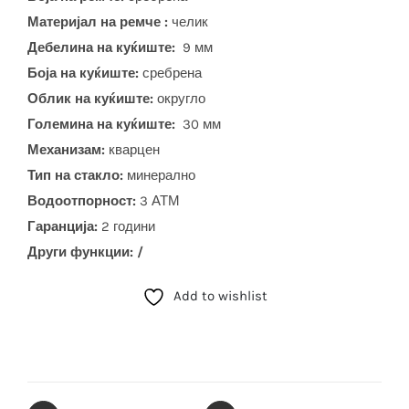
Материјал на ремче :
челик
Дебелина на куќиште:
9 мм
Боја на куќиште:
сребрена
Облик на куќиште:
округло
Големина на куќиште:
30 мм
Механизам:
кварцен
Тип на стакло:
минерално
Водоотпорност:
3 АТМ
Гаранција:
2 години
Други функции: /
Add to wishlist