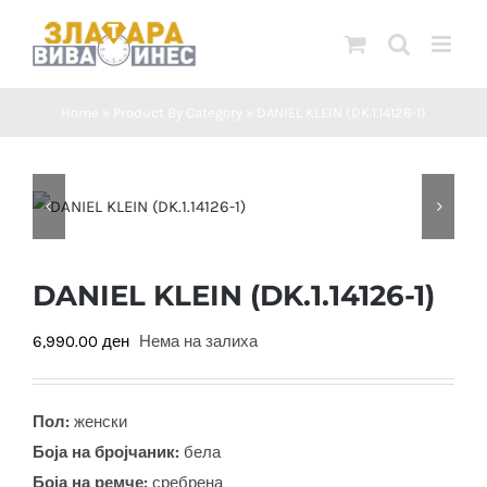
Skip
to
content
Home
»
Product By Category
»
DANIEL KLEIN (DK.1.14126-1)
DANIEL KLEIN (DK.1.14126-1)
6,990.00
ден
Нема на залиха
Пол:
женски
Боја на бројчаник:
бела
Боја на ремче:
сребрена