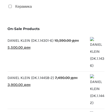
Керамика
On-Sale Products
DANIEL KLEIN (DK.1.14301-6)
10,390.00
ден
Original
Current
5,500.00
ден
price
price
was:
is:
10,390.00 ден.
5,500.00 ден.
DANIEL KLEIN (DK.1.14458-2)
7,490.00
ден
Original
Current
3,900.00
ден
price
price
was:
is:
7,490.00 ден.
3,900.00 ден.