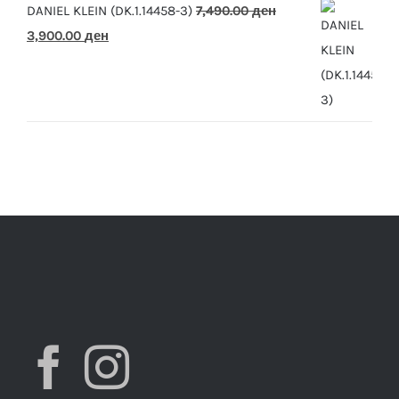
DANIEL KLEIN (DK.1.14458-3)
7,490.00
ден
Original
Current
3,900.00
ден
price
price
was:
is:
7,490.00 ден.
3,900.00 ден.