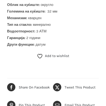
Облик на куќиште:
округло
Големина на куќиште:
32 мм
Механизам:
кварцен
Тип на стакло:
минерално
Водоотпорност:
3 АТМ
Гаранција:
2 години
Други функции:
датум
Add to wishlist
Share On Facebook
Tweet This Product
Pin This Product
Email This Product