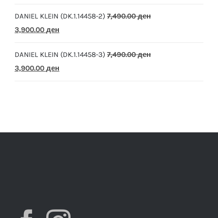
price
price
DANIEL KLEIN (DK.1.14458-2)
7,490.00
ден
was:
is:
Original
Current
3,900.00
ден
10,390.00 ден.
5,500.00 ден.
price
price
DANIEL KLEIN (DK.1.14458-3)
7,490.00
ден
was:
is:
Original
Current
3,900.00
ден
7,490.00 ден.
3,900.00 ден.
price
price
was:
is:
7,490.00 ден.
3,900.00 ден.