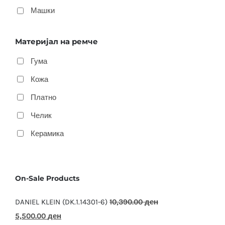
Машки
Материјал на ремче
Гума
Кожа
Платно
Челик
Керамика
On-Sale Products
DANIEL KLEIN (DK.1.14301-6)
10,390.00
ден
Original
Current
5,500.00
ден