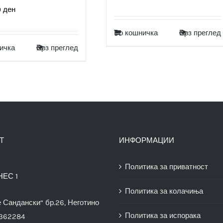
0
ден
Во кошничка
Брз преглед
ичка
Брз преглед
Т
ИНФОРМАЦИИ
Политика за приватност
НЕС 1
Политика за колачиња
е Сандански“ бр.26, Неготино
Политика за испорака
3362284