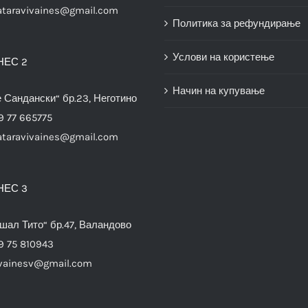
ataravivaines@gmail.com
Политика за рефундирање
Услови на користење
НЕС 2
Начин на купување
е Сандански“ бр.23, Неготино
9 77 665775
ataravivaines@gmail.com
НЕС 3
шал Тито“ бр.47, Валандово
9 75 810943
vainesv@gmail.com