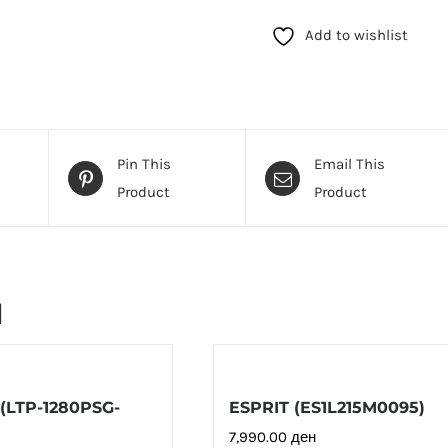
(DK.1.13868-
1)
Add to wishlist
количина
Pin This
Email This
Product
Product
и
(LTP-1280PSG-
ESPRIT (ES1L215M0095)
7,990.00
ден