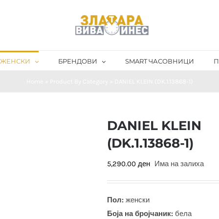
ЖЕНСКИ
БРЕНДОВИ
SMART ЧАСОВНИЦИ
П
Home
»
Product By Category
»
DANIEL KLEIN (DK.1.13868-1)
DANIEL KLEIN
(DK.1.13868-1)
5,290.00
ден
Има на залиха
Пол:
женски
Боја на бројчаник:
бела