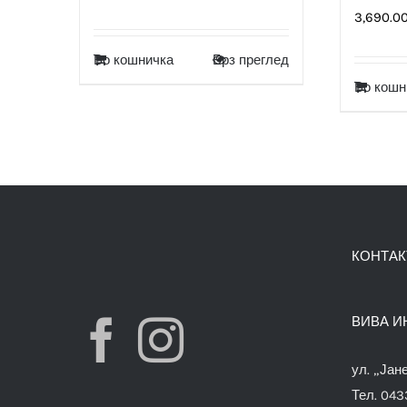
3,690.0
Во кошничка
Брз преглед
Во кошн
КОНТАК
ВИВА И
ул. „Јан
Тел. 04