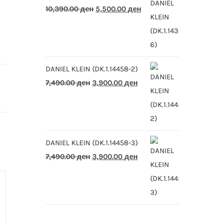
Original
Current
10,390.00
ден
5,500.00
ден
price
price
was:
is:
10,390.00 ден.
5,500.00 ден.
DANIEL KLEIN (DK.1.14458-2)
Original
Current
7,490.00
ден
3,900.00
ден
price
price
was:
is:
7,490.00 ден.
3,900.00 ден.
DANIEL KLEIN (DK.1.14458-3)
Original
Current
7,490.00
ден
3,900.00
ден
price
price
was:
is:
7,490.00 ден.
3,900.00 ден.