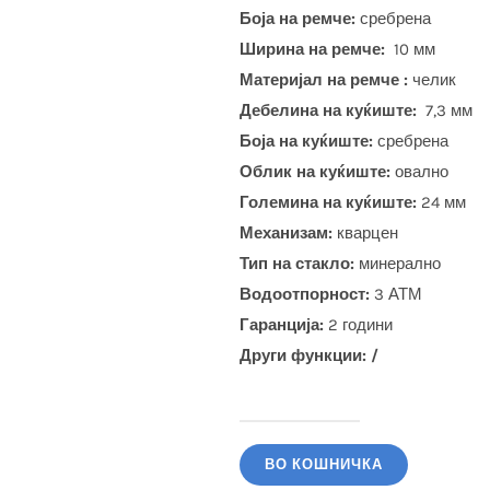
Боја на ремче:
сребрена
Ширина на ремче:
10 мм
Материјал на ремче :
челик
Дебелина на куќиште:
7,3 мм
Боја на куќиште:
сребрена
Облик на куќиште:
овално
Големина на куќиште:
24 мм
Механизам:
кварцен
Тип на стакло:
минерално
Водоотпорност:
3 АТМ
Гаранција:
2 години
Други функции: /
DANIEL
KLEIN
ВО КОШНИЧКА