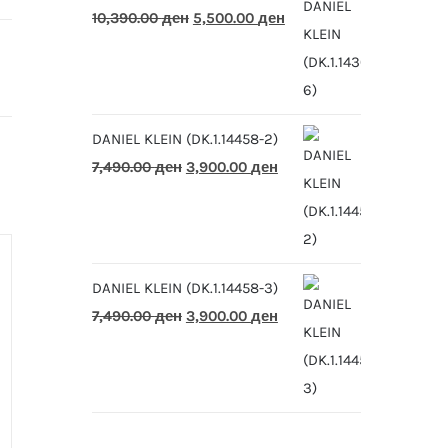
Original
Current
10,390.00
ден
5,500.00
ден
price
price
was:
is:
10,390.00 ден.
5,500.00 ден.
DANIEL KLEIN (DK.1.14458-2)
Original
Current
7,490.00
ден
3,900.00
ден
price
price
was:
is:
7,490.00 ден.
3,900.00 ден.
DANIEL KLEIN (DK.1.14458-3)
Original
Current
7,490.00
ден
3,900.00
ден
price
price
was:
is:
7,490.00 ден.
3,900.00 ден.