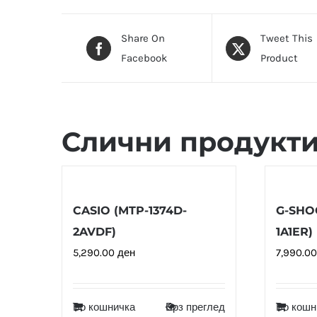
Share On
Tweet This
Facebook
Product
Слични продукт
CASIO (MTP-1374D-
G-SHOC
2AVDF)
1A1ER)
5,290.00
ден
7,990.0
Во кошничка
Брз преглед
Во кошн