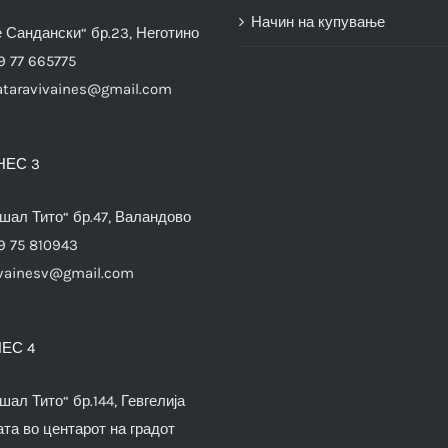
Начин на купување
е Сандански“ бр.23, Неготино
9 77 665775
ataravivaines@gmail.com
НЕС 3
шал Тито“ бр.47, Валандово
9 75 810943
vainesv@gmail.com
ЕС 4
шал Тито“ бр.144, Гевгелија
та во центарот на градот