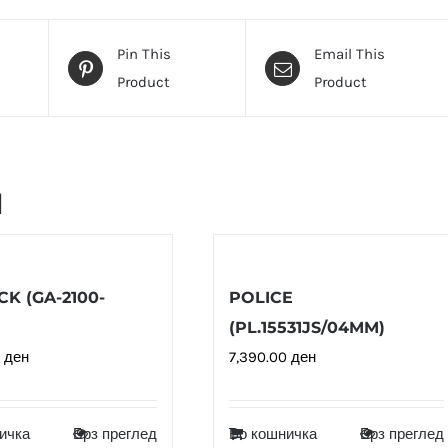
Pin This
Email This
Product
Product
и
K (GA-2100-
POLICE
(PL.15531JS/04MM)
0
ден
7,390.00
ден
ичка
Брз преглед
Во кошничка
Брз преглед