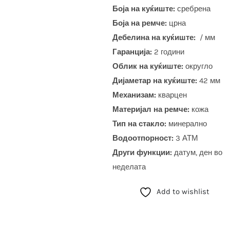
Боја на куќиште:
сребрена
Боја на ремче:
црна
Дебелина на куќиште:
/ мм
Гаранција:
2 години
Облик на куќиште:
округло
Дијаметар на куќиште:
42 мм
Механизам:
кварцен
Материјал на ремче:
кожа
Тип на стакло:
минерално
Водоотпорност:
3 АТМ
Други функции:
датум, ден во
неделата
Add to wishlist