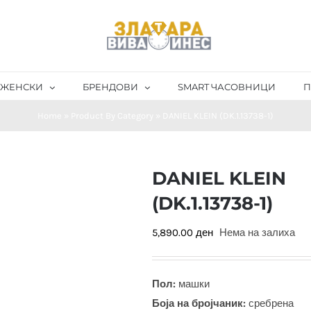
ЖЕНСКИ
БРЕНДОВИ
SMART ЧАСОВНИЦИ
П
Home
»
Product By Category
»
DANIEL KLEIN (DK.1.13738-1)
DANIEL KLEIN
(DK.1.13738-1)
5,890.00
ден
Нема на залиха
Пол:
машки
Боја на бројчаник:
сребрена