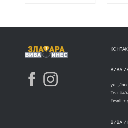
КОНТАК
ВИВА И
ул. „Јан
Тел. 04
Email:
zl
ВИВА И