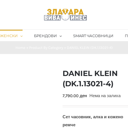
ЖЕНСКИ
БРЕНДОВИ
SMART ЧАСОВНИЦИ
П
Home
»
Product By Category
»
DANIEL KLEIN (DK.1.13021-4)
DANIEL KLEIN
(DK.1.13021-4)
7,790.00
ден
Нема на залиха
Сет часовник, алка и кожено
ремче