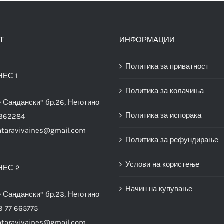
Т
ИНФОРМАЦИИ
Политика за приватност
НЕС 1
Политика за колачиња
е Сандански“ бр.26, Неготино
Политика за испорака
3362284
ataravivaines@gmail.com
Политика за рефундирање
Услови на користење
НЕС 2
Начин на купување
е Сандански“ бр.23, Неготино
9 77 665775
ataravivaines@gmail.com