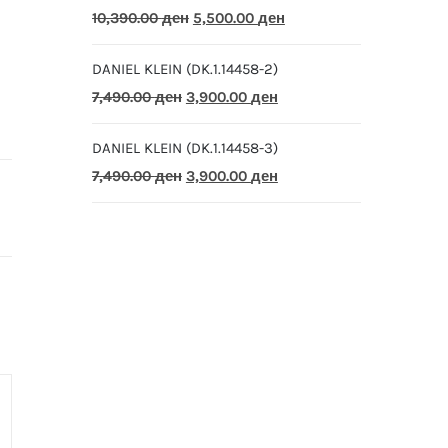
Original
Current
10,390.00
ден
5,500.00
ден
price
price
DANIEL KLEIN (DK.1.14458-2)
was:
is:
Original
Current
7,490.00
ден
3,900.00
ден
10,390.00 ден.
5,500.00 ден.
price
price
DANIEL KLEIN (DK.1.14458-3)
was:
is:
Original
Current
7,490.00
ден
3,900.00
ден
7,490.00 ден.
3,900.00 ден.
price
price
was:
is:
7,490.00 ден.
3,900.00 ден.