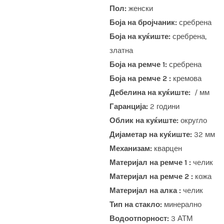
Пол:
женски
Боја на бројчаник:
сребрена
Боја на куќиште:
сребрена,
златна
Боја на ремче 1:
сребрена
Боја на ремче 2 :
кремова
Дебелина на куќиште:
/ мм
Гаранција:
2 години
Облик на куќиште:
округло
Дијаметар на куќиште:
32 мм
Механизам:
кварцен
Материјал на ремче 1 :
челик
Материјал на ремче 2 :
кожа
Материјал на алка :
челик
Тип на стакло:
минерално
Водоотпорност:
3 АТМ