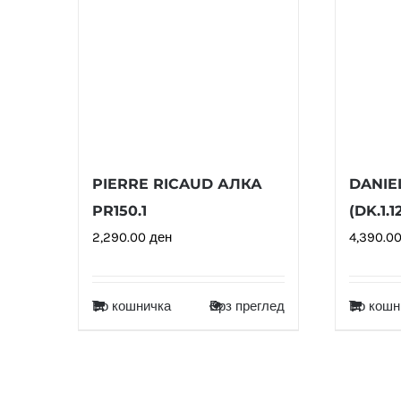
PIERRE RICAUD АЛКА
DANIE
PR150.1
(DK.1.1
2,290.00
ден
4,390.0
Во кошничка
Брз преглед
Во кошн