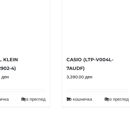
L KLEIN
CASIO (LTP-V004L-
2902-4)
7AUDF)
0
ден
3,390.00
ден
ичка
Брз преглед
Во кошничка
Брз преглед