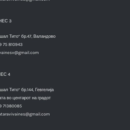
НЕС 3
шал Тито“ бр.47, Валандово
9 75 810943
vainesv@gmail.com
ЕС 4
шал Тито“ бр.144, Гевгелија
та во центарот на градот
9 71380085
ataravivaines@gmail.com