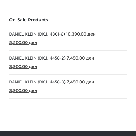
On-Sale Products
DANIEL KLEIN (DK.1.14301-6)
10,390.00
ден
Original
Current
5,500.00
ден
price
price
DANIEL KLEIN (DK.1.14458-2)
7,490.00
ден
was:
is:
Original
Current
3,900.00
ден
10,390.00 ден.
5,500.00 ден.
price
price
DANIEL KLEIN (DK.1.14458-3)
7,490.00
ден
was:
is:
Original
Current
3,900.00
ден
7,490.00 ден.
3,900.00 ден.
price
price
was:
is:
7,490.00 ден.
3,900.00 ден.