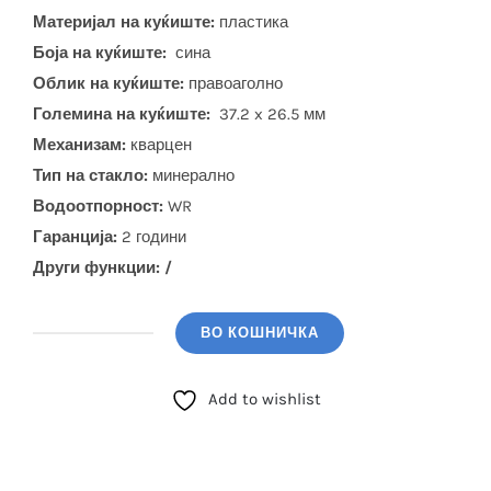
Материјал на куќиште:
пластика
Боја на куќиште:
сина
Облик на куќиште:
правоаголно
Големина на куќиште:
37.2 x 26.5 мм
Механизам:
кварцен
Тип на стакло:
минерално
Водоотпорност:
WR
Гаранција:
2 години
Други функции: /
ВО КОШНИЧКА
CASIO
(MQ-
Add to wishlist
38UC-
2A2)
количина