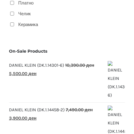
Платно
Челик
Керамика
On-Sale Products
DANIEL KLEIN (DK.1.14301-6)
10,390.00
ден
Original
Current
5,500.00
ден
price
price
was:
is:
10,390.00 ден.
5,500.00 ден.
DANIEL KLEIN (DK.1.14458-2)
7,490.00
ден
Original
Current
3,900.00
ден
price
price