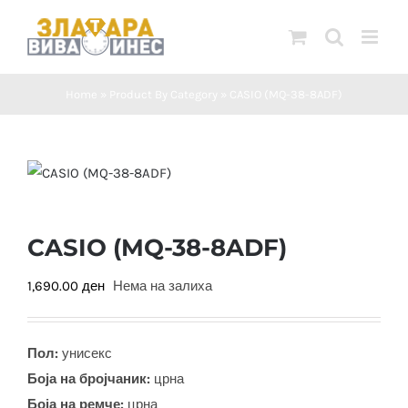
Skip
to
content
Home
»
Product By Category
»
CASIO (MQ-38-8ADF)
CASIO (MQ-38-8ADF)
1,690.00
ден
Нема на залиха
Пол:
унисекс
Боја на бројчаник:
црна
Боја на ремче:
црна