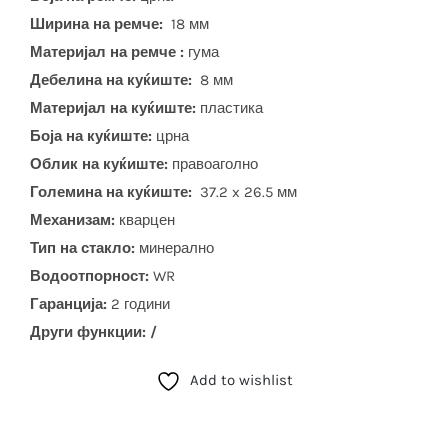
Ширина на ремче:
18 мм
Материјал на ремче :
гума
Дебелина на куќиште:
8 мм
Материјал на куќиште:
пластика
Боја на куќиште:
црна
Облик на куќиште:
правоаголно
Големина на куќиште:
37.2 x 26.5 мм
Механизам:
кварцен
Тип на стакло:
минерално
Водоотпорност:
WR
Гаранција:
2 години
Други функции: /
Add to wishlist