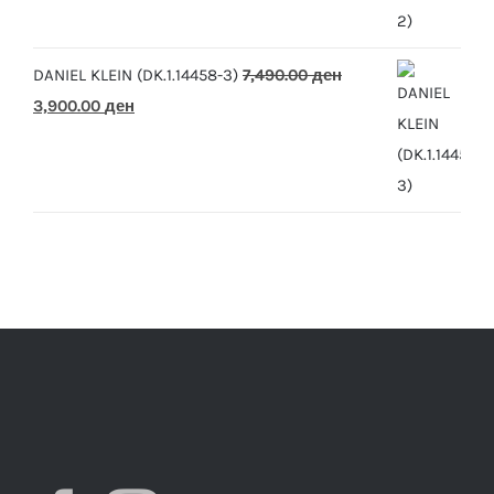
was:
is:
7,490.00 ден.
3,900.00 ден.
DANIEL KLEIN (DK.1.14458-3)
7,490.00
ден
Original
Current
3,900.00
ден
price
price
was:
is:
7,490.00 ден.
3,900.00 ден.