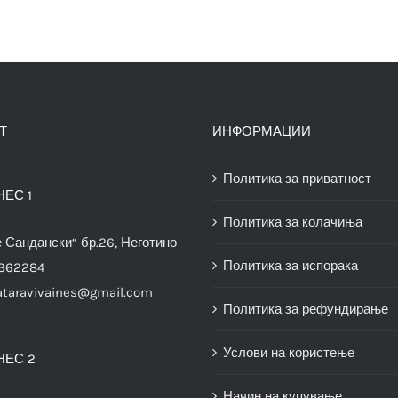
Т
ИНФОРМАЦИИ
Политика за приватност
НЕС 1
Политика за колачиња
е Сандански“ бр.26, Неготино
Политика за испорака
3362284
ataravivaines@gmail.com
Политика за рефундирање
Услови на користење
НЕС 2
Начин на купување