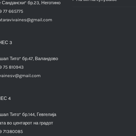
е Сандански“ бр.23, Неготино
9 77 665775
ataravivaines@gmail.com
НЕС 3
шал Тито“ бр.47, Валандово
9 75 810943
vainesv@gmail.com
ЕС 4
шал Тито“ бр.144, Гевгелија
та во центарот на градот
9 71380085