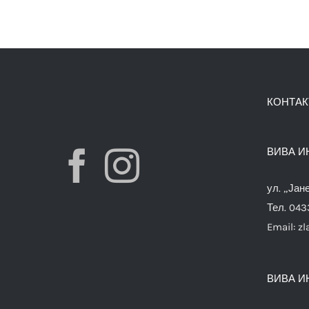
КОНТАК
ВИВА И
ул. „Јан
Тел. 04
Email:
zl
ВИВА И