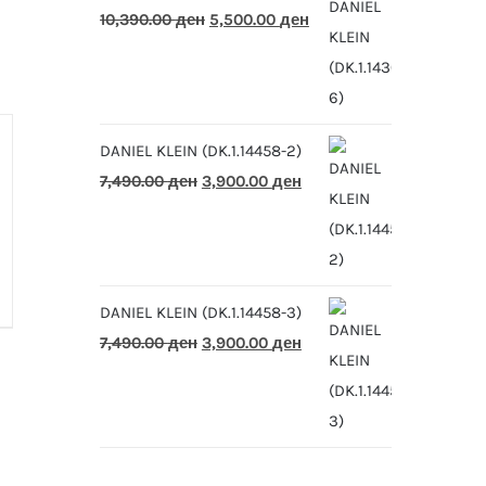
Original
Current
10,390.00
ден
5,500.00
ден
price
price
was:
is:
10,390.00 ден.
5,500.00 ден.
DANIEL KLEIN (DK.1.14458-2)
Original
Current
7,490.00
ден
3,900.00
ден
price
price
was:
is:
7,490.00 ден.
3,900.00 ден.
DANIEL KLEIN (DK.1.14458-3)
Original
Current
7,490.00
ден
3,900.00
ден
price
price
was:
is:
7,490.00 ден.
3,900.00 ден.