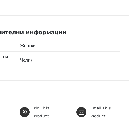
нителни информации
Женски
л на
Челик
Pin This
Email This
Product
Product