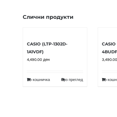
Слични продукти
CASIO (LTP-1302D-
CASIO 
1A1VDF)
4BUDF
4,490.00
ден
3,490.0
Во кошничка
Брз преглед
Во кошн