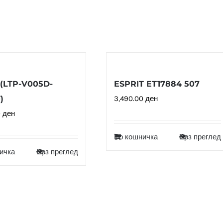
(LTP-V005D-
ESPRIT ET17884 507
)
3,490.00
ден
0
ден
Во кошничка
Брз преглед
ичка
Брз преглед