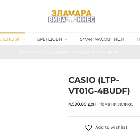
ЖЕНСКИ
БРЕНДОВИ
SMART ЧАСОВНИЦИ
П
Home
»
Product By Category
»
CASIO (LTP-VT01G-4BUDF)
CASIO (LTP-
VT01G-4BUDF)
4,590.00
ден
Нема на залиха
Add to wishlist