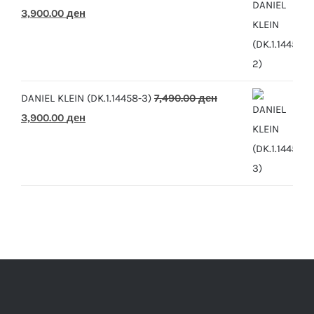
Original
Current
3,900.00
ден
price
price
was:
is:
7,490.00 ден.
3,900.00 ден.
DANIEL KLEIN (DK.1.14458-3)
7,490.00
ден
Original
Current
3,900.00
ден
price
price
was:
is:
7,490.00 ден.
3,900.00 ден.