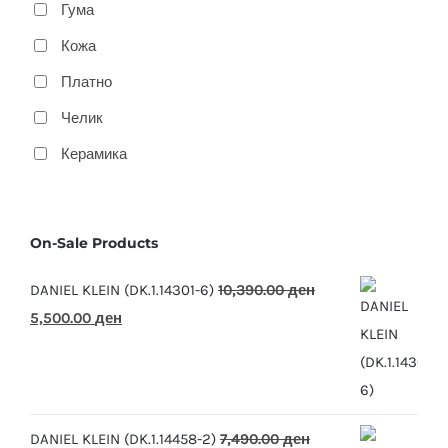
Гума
Кожа
Платно
Челик
Керамика
On-Sale Products
DANIEL KLEIN (DK.1.14301-6)
10,390.00
ден
Original
Current
5,500.00
ден
price
price
was:
is:
10,390.00 ден.
5,500.00 ден.
DANIEL KLEIN (DK.1.14458-2)
7,490.00
ден