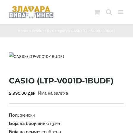
Skip
to
content
Home
»
Product By Category
»
CASIO (LTP-V001D-1BUDF)
CASIO (LTP-V001D-1BUDF)
2,990.00
ден
Има на залиха
Пол:
женски
Боја на бројчаник:
црна
Боја на ремче:
сребрена