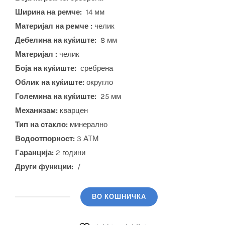
Ширина на ремче:
14 мм
Материјал на ремче :
челик
Дебелина на куќиште:
8 мм
Материјал :
челик
Боја на куќиште:
сребрена
Облик на куќиште:
округло
Големина на куќиште:
25 мм
Механизам:
кварцен
Тип на стакло:
минерално
Водоотпорност:
3 АТМ
Гаранција:
2 години
Други функции:
/
ВО КОШНИЧКА
CASIO
(LTP-