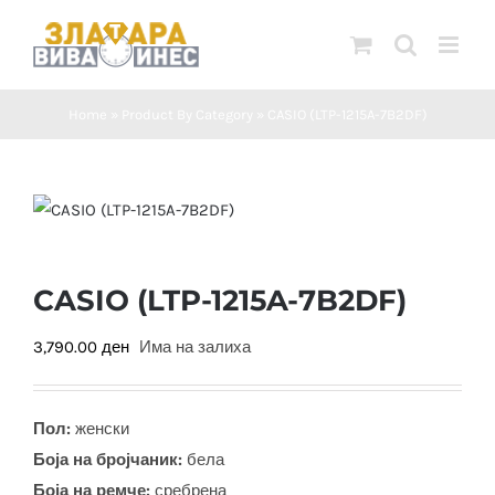
Skip
to
content
Home
»
Product By Category
»
CASIO (LTP-1215A-7B2DF)
CASIO (LTP-1215A-7B2DF)
3,790.00
ден
Има на залиха
Пол:
женски
Боја на бројчаник:
бела
Боја на ремче:
сребрена