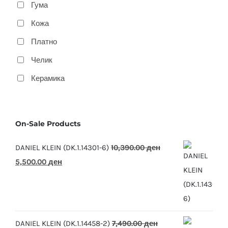
Гума
Кожа
Платно
Челик
Керамика
On-Sale Products
DANIEL KLEIN (DK.1.14301-6)
10,390.00
ден
Original
Current
5,500.00
ден
price
price
was:
is:
10,390.00 ден.
5,500.00 ден.
DANIEL KLEIN (DK.1.14458-2)
7,490.00
ден