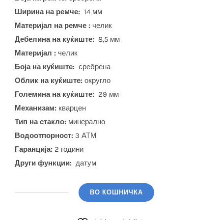
Ширина на ремче:
14 мм
Материјал на ремче :
челик
Дебелина на куќиште:
8,5 мм
Материјал :
челик
Боја на куќиште:
сребрена
Облик на куќиште:
округло
Големина на куќиште:
29 мм
Механизам:
кварцен
Тип на стакло:
минерално
Водоотпорност:
3 АТМ
Гаранција:
2 години
Други функции:
датум
ВО КОШНИЧКА
CASIO
(LTP-