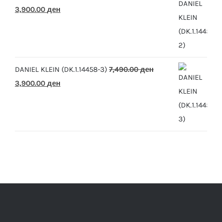
Original
Current
3,900.00
ден
price
price
was:
is:
7,490.00 ден.
3,900.00 ден.
DANIEL KLEIN (DK.1.14458-3)
7,490.00
ден
Original
Current
3,900.00
ден
price
price
was:
is:
7,490.00 ден.
3,900.00 ден.