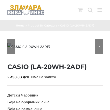
Skip
to
content
Home
»
Product By Category
»
CASIO (LA-20WH-2ADF)
CASIO (LA-20WH-2ADF)
2,490.00
ден
Има на залиха
Детски Часовник
Боја на бројчаник:
сина
Боја на ремче:
сина