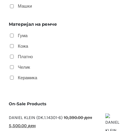
Машки
Материјал на ремче
Гума
Кожа
Платно
Челик
Керамика
On-Sale Products
DANIEL KLEIN (DK.1.14301-6)
10,390.00
ден
Original
Current
5,500.00
ден