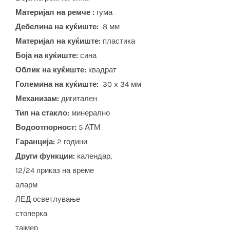
Материјал на ремче :
гума
Дебелина на куќиште:
8 мм
Материјал на куќиште:
пластика
Боја на куќиште:
сина
Облик на куќиште:
квадрат
Големина на куќиште:
30 x 34 мм
Механизам:
дигитален
Тип на стакло:
минерално
Водоотпорност:
5 АТМ
Гаранција:
2 години
Други функции:
календар,
12/24 приказ на време
аларм
ЛЕД осветлување
стоперка
тајмер