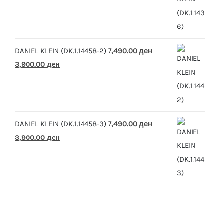
price
price
was:
is:
10,390.00 ден.
5,500.00 ден.
DANIEL KLEIN (DK.1.14458-2)
7,490.00
ден
Original
Current
3,900.00
ден
price
price
was:
is:
7,490.00 ден.
3,900.00 ден.
DANIEL KLEIN (DK.1.14458-3)
7,490.00
ден
Original
Current
3,900.00
ден
price
price
was:
is:
7,490.00 ден.
3,900.00 ден.