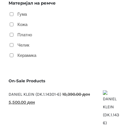
Материјал на ремче
Гума
Кожа
Платно
Челик
Керамика
On-Sale Products
DANIEL KLEIN (DK.1.14301-6)
10,390.00
ден
Original
Current
5,500.00
ден
price
price
was:
is:
10,390.00 ден.
5,500.00 ден.