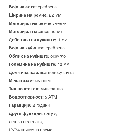
Боја на алка:
сребрена
Ширина на ремче:
22 мм
Материјал на ремче :
челик
Материјал на алка:
челик
Дебелина на куќиште:
11 мм
Боја на куќиште:
сребрена
Облик на куќиште:
округло
Големина на куќиште:
42 мм
Должина на алка:
подесувачка
Механизам:
кварцен
Тип на стакло:
минерално
Водоотпорност:
5 АТМ
Гаранција:
2 години
Други функции:
датум,
ден во неделата,
12/24 приказна време