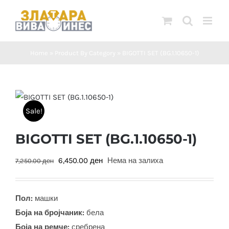
Skip
to
content
Home
»
Product By Category
»
BIGOTTI SET (BG.1.10650-1)
Sale!
BIGOTTI SET (BG.1.10650-1)
Original
Current
6,450.00
ден
Нема на залиха
7,250.00
ден
price
price
was:
is:
Пол:
машки
7,250.00 ден.
6,450.00 ден.
Боја на бројчаник:
бела
Боја на ремче:
сребрена