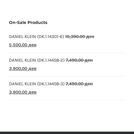
On-Sale Products
DANIEL KLEIN (DK.1.14301-6)
10,390.00
ден
Original
Current
5,500.00
ден
price
price
DANIEL KLEIN (DK.1.14458-2)
7,490.00
ден
was:
is:
Original
Current
3,900.00
ден
10,390.00 ден.
5,500.00 ден.
price
price
DANIEL KLEIN (DK.1.14458-3)
7,490.00
ден
was:
is:
Original
Current
3,900.00
ден
7,490.00 ден.
3,900.00 ден.
price
price
was:
is:
7,490.00 ден.
3,900.00 ден.