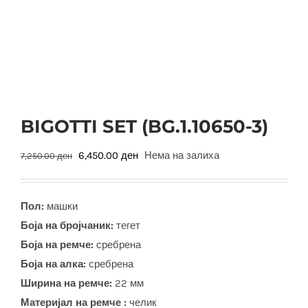
BIGOTTI SET (BG.1.10650-3)
Original
Current
6,450.00
ден
Нема на залиха
7,250.00
ден
price
price
was:
is:
Пол:
машки
7,250.00 ден.
6,450.00 ден.
Боја на бројчаник:
тегет
Боја на ремче:
сребрена
Боја на алка:
сребрена
Ширина на ремче:
22 мм
Материјал на ремче :
челик