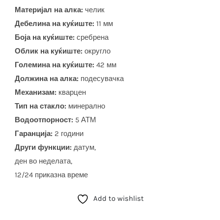
Материјал на алка:
челик
Дебелина на куќиште:
11 мм
Боја на куќиште:
сребрена
Облик на куќиште:
округло
Големина на куќиште:
42 мм
Должина на алка:
подесувачка
Механизам:
кварцен
Тип на стакло:
минерално
Водоотпорност:
5 АТМ
Гаранција:
2 години
Други функции:
датум,
ден во неделата,
12/24 приказна време
Add to wishlist