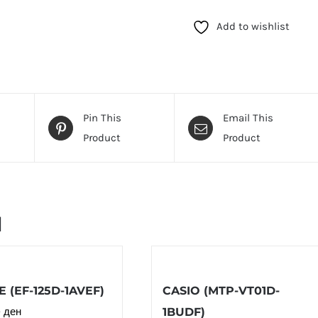
Add to wishlist
Pin This
Email This
Product
Product
и
E (EF-125D-1AVEF)
CASIO (MTP-VT01D-
0
ден
1BUDF)