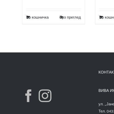
Во кошничка
Брз преглед
Во кошн
КОНТАК
ВИВА И
ул. „Јан
Тел. 04