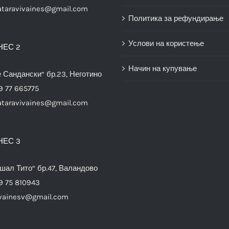
ataravivaines@gmail.com
Политика за рефундирање
Услови на користење
НЕС 2
Начин на купување
е Сандански“ бр.23, Неготино
9 77 665775
ataravivaines@gmail.com
НЕС 3
шал Тито“ бр.47, Валандово
9 75 810943
vainesv@gmail.com