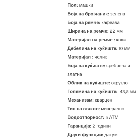
Пол:
машки
Боја на бројчаник:
зелена
Боја на ремче:
кафеава
Ширина на ремче:
22 мм
Материјал на ремче :
кожа
Дебелина на куќиште:
10 мм
Материјал :
челик
Боја на куќиште:
сребрена и
златна
Облик на куќиште:
округло
Големина на куќиште:
43,5 мм
Механизам:
кварцен
Тип на стакло:
минерално
Водоотпорност:
5 АТМ
Гаранција:
2 години
Други функции:
датум