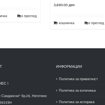
3,690.00
ден
ичка
Брз преглед
Во кошничка
Брз преглед
Т
ИНФОРМАЦИИ
Политика за приватност
НЕС 1
Политика за колачиња
е Сандански“ бр.26, Неготино
Политика за испорака
3362284