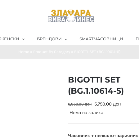
ЖЕНСКИ
БРЕНДОВИ
SMART ЧАСОВНИЦИ
П
Home
»
Product By Category
»
BIGOTTI SET (BG.1.10614-5)
BIGOTTI SET
(BG.1.10614-5)
Original
Current
5,750.00
ден
6,950.00
ден
price
price
Нема на залиха
was:
is:
6,950.00 ден.
5,750.00
Часовник + пенкало+паричник