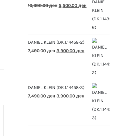
Original
Current
10,390.00
ден
5,500.00
ден
price
price
was:
is:
10,390.00 ден.
5,500.00 ден.
DANIEL KLEIN (DK.1.14458-2)
Original
Current
7,490.00
ден
3,900.00
ден
price
price
was:
is:
7,490.00 ден.
3,900.00 ден.
DANIEL KLEIN (DK.1.14458-3)
Original
Current
7,490.00
ден
3,900.00
ден
price
price
was:
is:
7,490.00 ден.
3,900.00 ден.