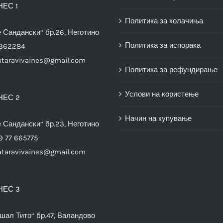
НЕС 1
Политика за колачиња
е Сандански“ бр.26, Неготино
Политика за испорака
3362284
ataravivaines@gmail.com
Политика за рефундирање
Услови на користење
НЕС 2
Начин на купување
е Сандански“ бр.23, Неготино
9 77 665775
ataravivaines@gmail.com
НЕС 3
шал Тито“ бр.47, Валандово