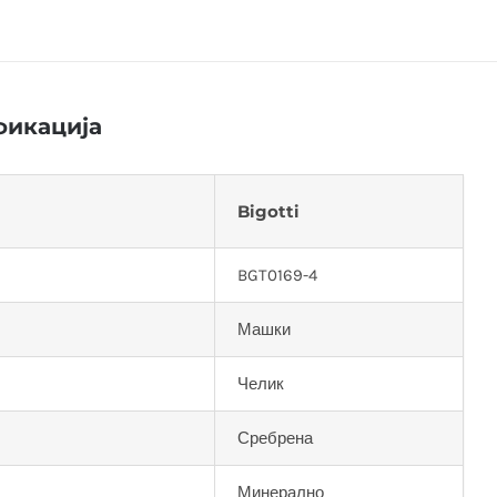
икација
Bigotti
BGT0169-4
Машки
Челик
Сребрена
Минерално