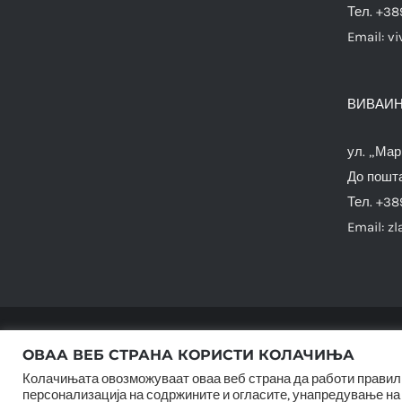
Тел. +38
Email:
vi
ВИВАИН
ул. „Мар
До пошта
Тел. +38
Email:
zl
ОВАА ВЕБ СТРАНА КОРИСТИ КОЛАЧИЊА
Колачињата овозможуваат оваа веб страна да работи правилн
персонализација на содржините и огласите, унапредување на