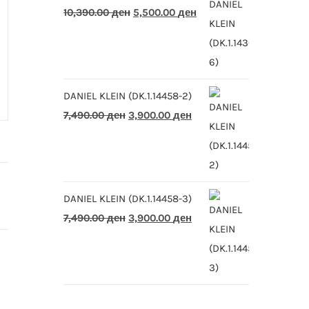
Original
Current
10,390.00
ден
5,500.00
ден
price
price
was:
is:
10,390.00 ден.
5,500.00 ден.
DANIEL KLEIN (DK.1.14458-2)
Original
Current
7,490.00
ден
3,900.00
ден
price
price
was:
is:
7,490.00 ден.
3,900.00 ден.
DANIEL KLEIN (DK.1.14458-3)
Original
Current
7,490.00
ден
3,900.00
ден
price
price
was:
is:
7,490.00 ден.
3,900.00 ден.