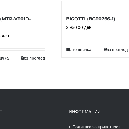
 (MTP-VT01D-
BIGOTTI (BGT0266-1)
)
3,950.00
ден
0
ден
Во кошничка
Брз преглед
ичка
Брз преглед
Т
ИНФОРМАЦИИ
Политика за приватност