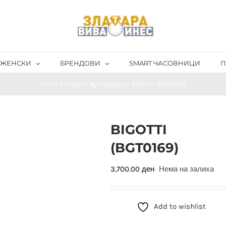
ЖЕНСКИ
БРЕНДОВИ
SMART ЧАСОВНИЦИ
П
Home
»
Product By Category
»
BIGOTTI (BGT0169)
BIGOTTI
(BGT0169)
3,700.00
ден
Нема на залиха
Add to wishlist