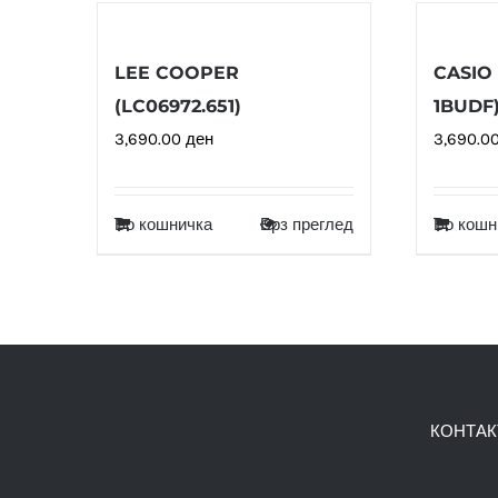
LEE COOPER
CASIO
(LC06972.651)
1BUDF
3,690.00
ден
3,690.0
Во кошничка
Брз преглед
Во кошн
КОНТАК