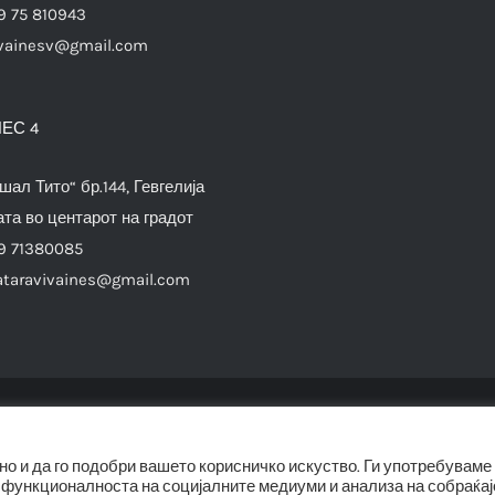
9 75 810943
vainesv@gmail.com
ЕС 4
шал Тито“ бр.144, Гевгелија
та во центарот на градот
9 71380085
ataravivaines@gmail.com
© Copyright 2012 -
2026 |
SwiftAgency
| All Rights Reserved |
о и да го подобри вашето корисничко искуство. Ги употребуваме
 функционалноста на социјалните медиуми и анализа на собраќај